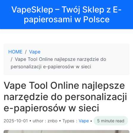
VapeSklep – Twój Sklep z E-
papierosami w Polsce
HOME
Vape
Vape Tool Online najlepsze narzędzie do
personalizacji e-papierosów w sieci
Vape Tool Online najlepsze
narzędzie do personalizacji
e-papierosów w sieci
2025-10-01
•
uthor：znbo • Types：
Vape
•
5 minute read