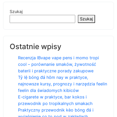
Szukaj
Szukaj
Ostatnie wpisy
Recenzja IBvape vape pens i momo tropi
cool – porównanie smaków, żywotność
baterii i praktyczne porady zakupowe
Tỷ lệ bóng đá hôm nay w praktyce,
najnowsze kursy, prognozy i narzędzia feelin
feelin dla świadomych kibiców
E-cigarete w praktyce, bar kokos i
przewodnik po tropikalnych smakach
Praktyczny przewodnik kèo bóng đá i
wyjaśnienie co to pod w zakładach