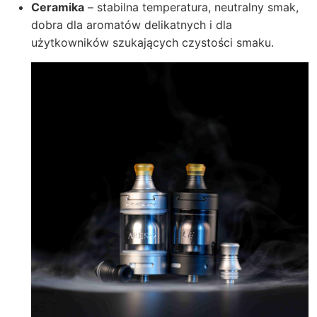
Ceramika
– stabilna temperatura, neutralny smak,
dobra dla aromatów delikatnych i dla
użytkowników szukających czystości smaku.