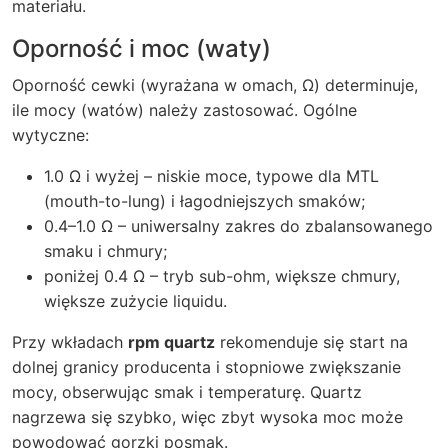
materiału.
Oporność i moc (waty)
Oporność cewki (wyrażana w omach, Ω) determinuje,
ile mocy (watów) należy zastosować. Ogólne
wytyczne:
1.0 Ω i wyżej – niskie moce, typowe dla MTL
(mouth-to-lung) i łagodniejszych smaków;
0.4–1.0 Ω – uniwersalny zakres do zbalansowanego
smaku i chmury;
poniżej 0.4 Ω – tryb sub-ohm, większe chmury,
większe zużycie liquidu.
Przy wkładach
rpm quartz
rekomenduje się start na
dolnej granicy producenta i stopniowe zwiększanie
mocy, obserwując smak i temperaturę. Quartz
nagrzewa się szybko, więc zbyt wysoka moc może
powodować gorzki posmak.