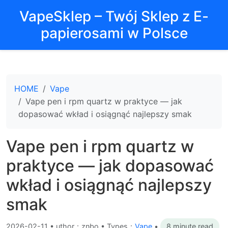
VapeSklep – Twój Sklep z E-
papierosami w Polsce
HOME
Vape
Vape pen i rpm quartz w praktyce — jak
dopasować wkład i osiągnąć najlepszy smak
Vape pen i rpm quartz w
praktyce — jak dopasować
wkład i osiągnąć najlepszy
smak
2026-02-11
•
uthor：znbo • Types：
Vape
•
8 minute read