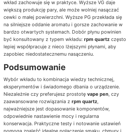
wkład zachowuje się w praktyce. Wyższe VG daje
większą produkcję pary, ale może wolniej nasączać
cewki o małej powierzchni. Wyższe PG przekłada się
na silniejsze oddanie aromatu i gorsze zachowanie w
bardzo otwartych systemach. Dobór płynu powinien
być konsultowany z typem wkładu:
rpm quartz
często
lepiej współpracuje z nieco lżejszymi płynami, aby
zapobiec niedostatecznemu nasączeniu.
Podsumowanie
Wybór wkładu to kombinacja wiedzy technicznej,
eksperymentów i świadomego dbania o urządzenie.
Niezależnie czy preferujesz prostotę
vape pen
, czy
zaawansowane rozwiązania z
rpm quartz
,
najważniejsze jest dopasowanie komponentów,
odpowiednie nastawienie mocy i regularna
konserwacja. Praktyczne testy i notowanie ustawień
pomogą znaleźć idealne połączenie smaku, chmury i