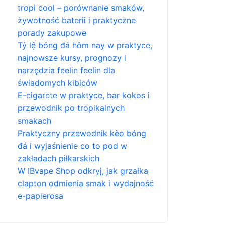
tropi cool – porównanie smaków,
żywotność baterii i praktyczne
porady zakupowe
Tỷ lệ bóng đá hôm nay w praktyce,
najnowsze kursy, prognozy i
narzędzia feelin feelin dla
świadomych kibiców
E-cigarete w praktyce, bar kokos i
przewodnik po tropikalnych
smakach
Praktyczny przewodnik kèo bóng
đá i wyjaśnienie co to pod w
zakładach piłkarskich
W IBvape Shop odkryj, jak grzałka
clapton odmienia smak i wydajność
e-papierosa