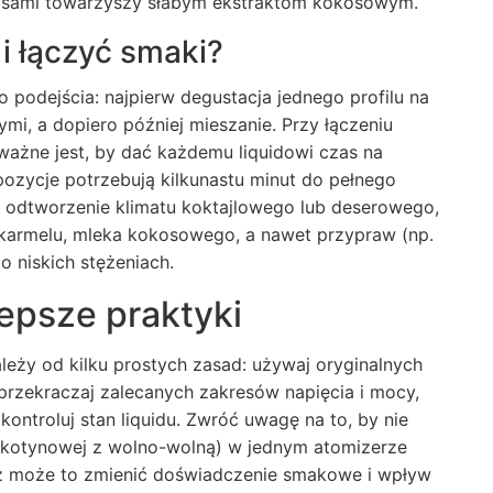
zasami towarzyszy słabym ekstraktom kokosowym.
i łączyć smaki?
dejścia: najpierw degustacja jednego profilu na
ymi, a dopiero później mieszanie. Przy łączeniu
ażne jest, by dać każdemu liquidowi czas na
ozycje potrzebują kilkunastu minut do pełnego
st odtworzenie klimatu koktajlowego lub deserowego,
karmelu, mleka kokosowego, a nawet przypraw (np.
 niskich stężeniach.
epsze praktyki
leży od kilku prostych zasad: używaj oryginalnych
przekraczaj zalecanych zakresów napięcia i mocy,
ntroluj stan liquidu. Zwróć uwagę na to, by nie
nikotynowej z wolno-wolną) w jednym atomizerze
ż może to zmienić doświadczenie smakowe i wpływ