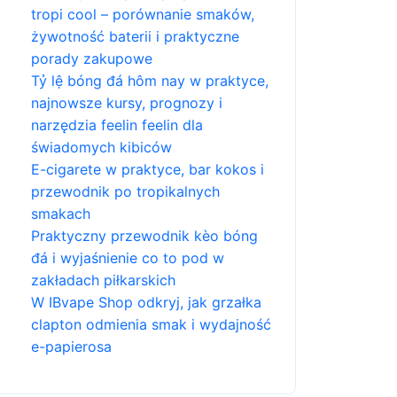
tropi cool – porównanie smaków,
żywotność baterii i praktyczne
porady zakupowe
Tỷ lệ bóng đá hôm nay w praktyce,
najnowsze kursy, prognozy i
narzędzia feelin feelin dla
świadomych kibiców
E-cigarete w praktyce, bar kokos i
przewodnik po tropikalnych
smakach
Praktyczny przewodnik kèo bóng
đá i wyjaśnienie co to pod w
zakładach piłkarskich
W IBvape Shop odkryj, jak grzałka
clapton odmienia smak i wydajność
e-papierosa