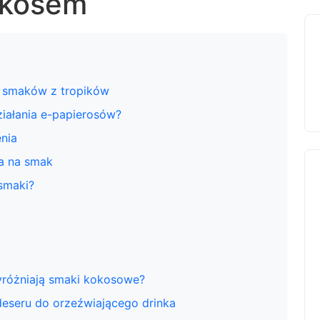
okosem
i smaków z tropików
iałania e-papierosów?
nia
wa na smak
 smaki?
wyróżniają smaki kokosowe?
eseru do orzeźwiającego drinka