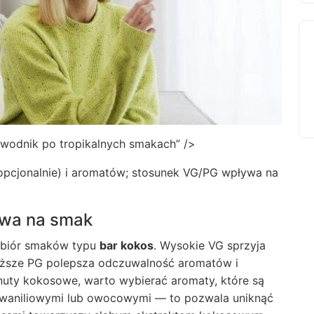
zewodnik po tropikalnych smakach” />
opcjonalnie) i aromatów; stosunek VG/PG wpływa na
ływa na smak
odbiór smaków typu
bar kokos
. Wysokie VG sprzyja
wyższe PG polepsza odczuwalność aromatów i
nuty kokosowe, warto wybierać aromaty, które są
 waniliowymi lub owocowymi — to pozwala uniknąć