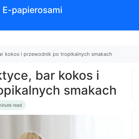
z E-papierosami
bar kokos i przewodnik po tropikalnych smakach
tyce, bar kokos i
ropikalnych smakach
minute read