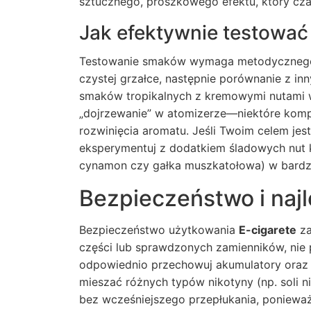
sztucznego, proszkowego efektu, który c
Jak efektywnie testować 
Testowanie smaków wymaga metodycznego po
czystej grzałce, następnie porównanie z inn
smaków tropikalnych z kremowymi nutami w
„dojrzewanie” w atomizerze—niektóre komp
rozwinięcia aromatu. Jeśli Twoim celem je
eksperymentuj z dodatkiem śladowych nut 
cynamon czy gałka muszkatołowa) w bardzo
Bezpieczeństwo i najl
Bezpieczeństwo użytkowania
E-cigarete
za
części lub sprawdzonych zamienników, nie 
odpowiednio przechowuj akumulatory oraz ko
mieszać różnych typów nikotyny (np. soli 
bez wcześniejszego przepłukania, poniewa