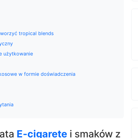
tworzyć tropical blends
ryczny
ne użytkowanie
okosowe w formie doświadczenia
ytania
iata
E-cigarete
i smaków z