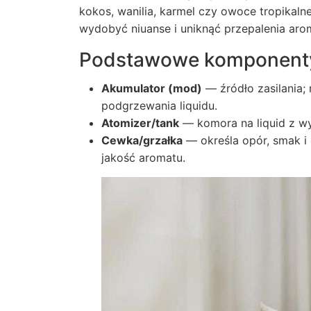
kokos, wanilia, karmel czy owoce tropikaln
wydobyć niuanse i uniknąć przepalenia aro
Podstawowe komponenty
Akumulator (mod)
— źródło zasilania;
podgrzewania liquidu.
Atomizer/tank
— komora na liquid z wym
Cewka/grzałka
— określa opór, smak i 
jakość aromatu.