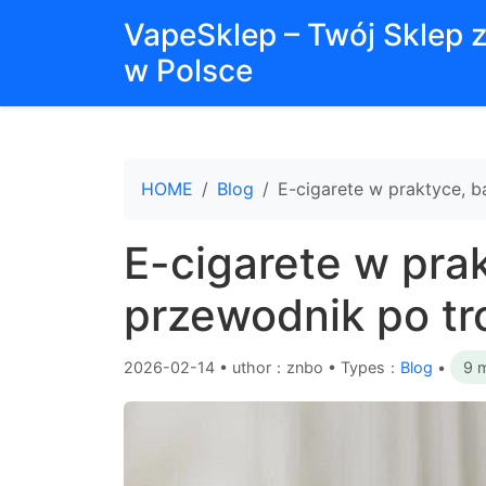
VapeSklep – Twój Sklep 
w Polsce
HOME
Blog
E-cigarete w praktyce, 
E-cigarete w prak
przewodnik po t
2026-02-14
•
uthor：znbo • Types：
Blog
•
9 