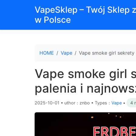
VapeSklep – Twój Sklep 
w Polsce
HOME
Vape
Vape smoke girl sekrety
Vape smoke girl 
palenia i najnows
2025-10-01
•
uthor：znbo • Types：
Vape
•
4 