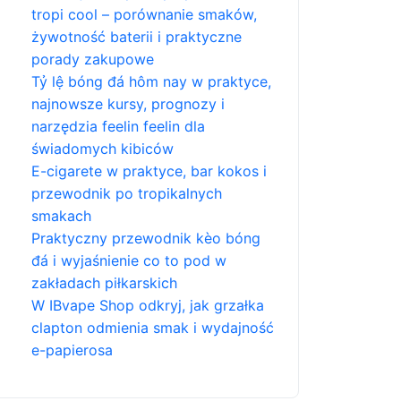
tropi cool – porównanie smaków,
żywotność baterii i praktyczne
porady zakupowe
Tỷ lệ bóng đá hôm nay w praktyce,
najnowsze kursy, prognozy i
narzędzia feelin feelin dla
świadomych kibiców
E-cigarete w praktyce, bar kokos i
przewodnik po tropikalnych
smakach
Praktyczny przewodnik kèo bóng
đá i wyjaśnienie co to pod w
zakładach piłkarskich
W IBvape Shop odkryj, jak grzałka
clapton odmienia smak i wydajność
e-papierosa