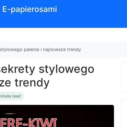
z E-papierosami
 stylowego palenia i najnowsze trendy
sekrety stylowego
ze trendy
minute read