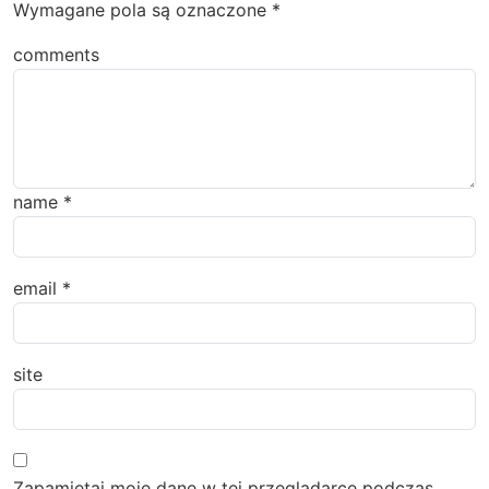
Wymagane pola są oznaczone
*
comments
name
*
email
*
site
Zapamiętaj moje dane w tej przeglądarce podczas