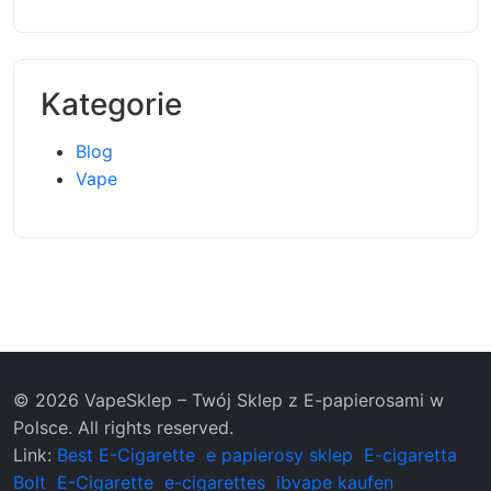
Kategorie
Blog
Vape
© 2026 VapeSklep – Twój Sklep z E-papierosami w
Polsce. All rights reserved.
Link:
Best E-Cigarette
e papierosy sklep
E-cigaretta
Bolt
E-Cigarette
e-cigarettes
ibvape kaufen