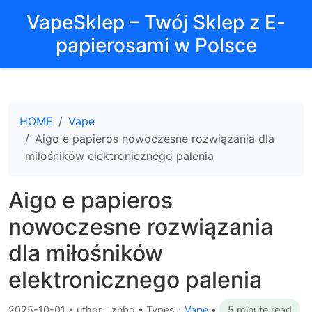
VapeSklep – Twój Sklep z E-
papierosami w Polsce
HOME
Vape
Aigo e papieros nowoczesne rozwiązania dla
miłośników elektronicznego palenia
Aigo e papieros
nowoczesne rozwiązania
dla miłośników
elektronicznego palenia
2025-10-01
•
uthor：znbo • Types：
Vape
•
5 minute read