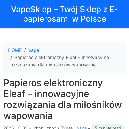
VapeSklep – Twój Sklep z E-
papierosami w Polsce
HOME
Vape
Papieros elektroniczny Eleaf – innowacyjne
rozwiązania dla miłośników wapowania
Papieros elektroniczny
Eleaf – innowacyjne
rozwiązania dla miłośników
wapowania
2025-10-02
•
uthor：znbo • Types：
Vape
•
5 minute read