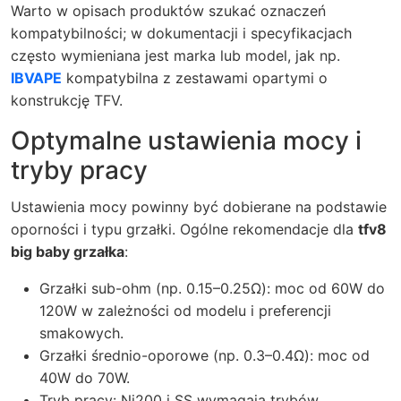
Warto w opisach produktów szukać oznaczeń
kompatybilności; w dokumentacji i specyfikacjach
często wymieniana jest marka lub model, jak np.
IBVAPE
kompatybilna z zestawami opartymi o
konstrukcję TFV.
Optymalne ustawienia mocy i
tryby pracy
Ustawienia mocy powinny być dobierane na podstawie
oporności i typu grzałki. Ogólne rekomendacje dla
tfv8
big baby grzałka
:
Grzałki sub-ohm (np. 0.15–0.25Ω): moc od 60W do
120W w zależności od modelu i preferencji
smakowych.
Grzałki średnio-oporowe (np. 0.3–0.4Ω): moc od
40W do 70W.
Tryb pracy: Ni200 i SS wymagają trybów