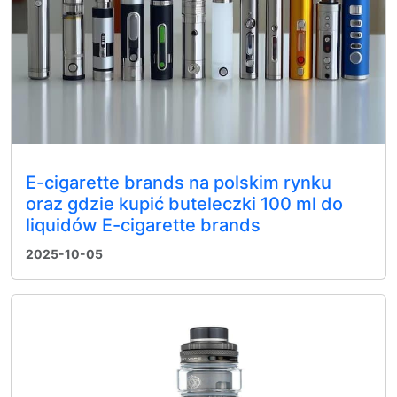
E-cigarette brands na polskim rynku
oraz gdzie kupić buteleczki 100 ml do
liquidów E-cigarette brands
2025-10-05