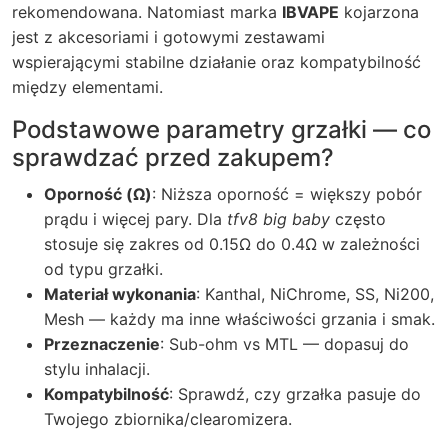
rekomendowana. Natomiast marka
IBVAPE
kojarzona
jest z akcesoriami i gotowymi zestawami
wspierającymi stabilne działanie oraz kompatybilność
między elementami.
Podstawowe parametry grzałki — co
sprawdzać przed zakupem?
Oporność (Ω)
: Niższa oporność = większy pobór
prądu i więcej pary. Dla
tfv8 big baby
często
stosuje się zakres od 0.15Ω do 0.4Ω w zależności
od typu grzałki.
Materiał wykonania
: Kanthal, NiChrome, SS, Ni200,
Mesh — każdy ma inne właściwości grzania i smak.
Przeznaczenie
: Sub-ohm vs MTL — dopasuj do
stylu inhalacji.
Kompatybilność
: Sprawdź, czy grzałka pasuje do
Twojego zbiornika/clearomizera.