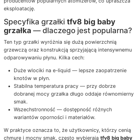
producentów popularnych atomizerów, co upraszcza
eksploatację.
Specyfika grzałki
tfv8 big baby
grzałka
— dlaczego jest popularna?
Ten typ grzałki wyróżnia się dużą powierzchnią
grzewczą oraz konstrukcją sprzyjającą intensywnemu
odparowywaniu płynu. Kilka cech:
Duże wlociki na e-liquid — lepsze zaopatrzenie
knotów w płyn.
Stabilna temperatura pracy — przy dobrze
dobranej mocy grzałka długo oddaje równomierny
smak.
Wszechstronność — dostępność różnych
wariantów oporności i materiałów.
W praktyce oznacza to, że użytkownicy, którzy cenią
chmurę i mocny smak, często wybierają
tfv8 big baby