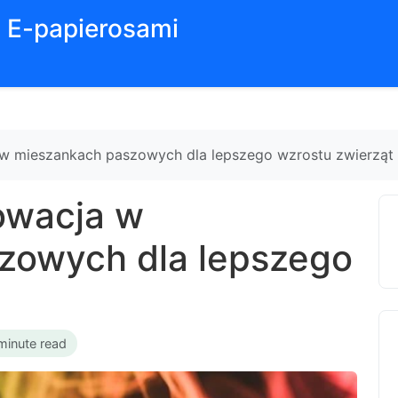
z E-papierosami
w mieszankach paszowych dla lepszego wzrostu zwierząt
owacja w
zowych dla lepszego
minute read