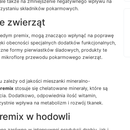
, ale także na zmniejszenie negatywnego wpływu na
rzystaniu składników pokarmowych.
e zwierząt
ak edym premix, mogą znacząco wpłynąć na poprawę
ięki obecności specjalnych dodatków funkcjonalnych,
niczne formy pierwiastków śladowych, produkty te
 mikroflorę przewodu pokarmowego zwierząt.
 zależy od jakości mieszanki mineralno-
remix
stosuje się chelatowane minerały, które są
cia. Dodatkowo, odpowiednia ilość witamin,
zystnie wpływa na metabolizm i rozwój tkanek.
remix w hodowli
 zarówno w intensywnej produkcji drobiu, jak i