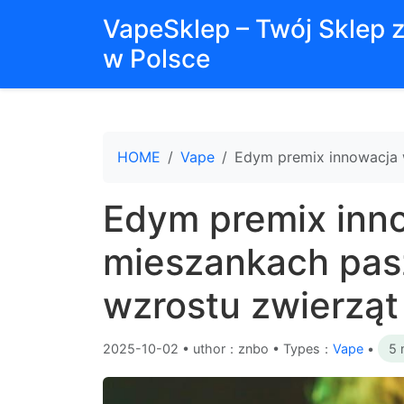
VapeSklep – Twój Sklep 
w Polsce
HOME
Vape
Edym premix innowacja 
Edym premix inn
mieszankach pas
wzrostu zwierząt
2025-10-02
•
uthor：znbo • Types：
Vape
•
5 