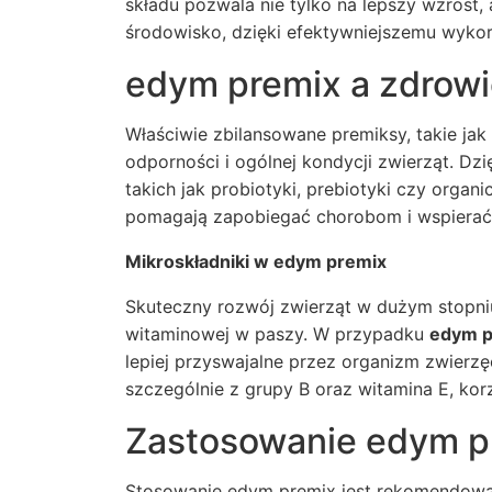
składu pozwala nie tylko na lepszy wzrost
środowisko, dzięki efektywniejszemu wyko
edym premix a zdrowi
Właściwie zbilansowane premiksy, takie j
odporności i ogólnej kondycji zwierząt. Dz
takich jak probiotyki, prebiotyki czy orga
pomagają zapobiegać chorobom i wspierać
Mikroskładniki w edym premix
Skuteczny rozwój zwierząt w dużym stopniu
witaminowej w paszy. W przypadku
edym p
lepiej przyswajalne przez organizm zwierzę
szczególnie z grupy B oraz witamina E, kor
Zastosowanie edym p
Stosowanie edym premix jest rekomendowane