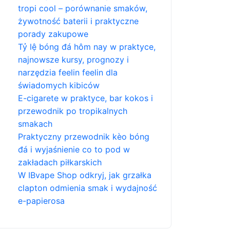
tropi cool – porównanie smaków,
żywotność baterii i praktyczne
porady zakupowe
Tỷ lệ bóng đá hôm nay w praktyce,
najnowsze kursy, prognozy i
narzędzia feelin feelin dla
świadomych kibiców
E-cigarete w praktyce, bar kokos i
przewodnik po tropikalnych
smakach
Praktyczny przewodnik kèo bóng
đá i wyjaśnienie co to pod w
zakładach piłkarskich
W IBvape Shop odkryj, jak grzałka
clapton odmienia smak i wydajność
e-papierosa