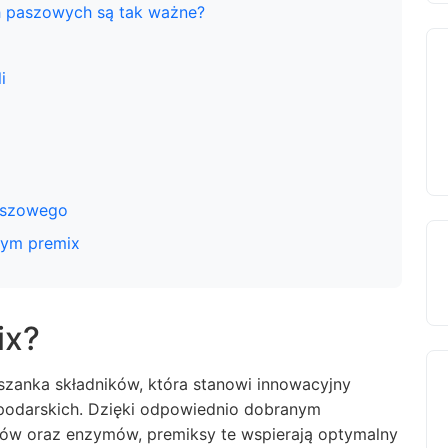
h paszowych są tak ważne?
i
paszowego
dym premix
ix?
szanka składników, która stanowi innowacyjny
spodarskich. Dzięki odpowiednio dobranym
ów oraz enzymów, premiksy te wspierają optymalny