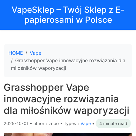
VapeSklep – Twój Sklep z E-
papierosami w Polsce
HOME
Vape
Grasshopper Vape innowacyjne rozwiązania dla
miłośników waporyzacji
Grasshopper Vape
innowacyjne rozwiązania
dla miłośników waporyzacji
2025-10-01
•
uthor：znbo • Types：
Vape
•
4 minute read