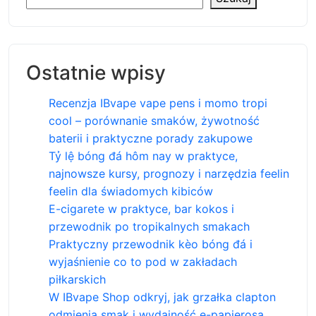
Ostatnie wpisy
Recenzja IBvape vape pens i momo tropi
cool – porównanie smaków, żywotność
baterii i praktyczne porady zakupowe
Tỷ lệ bóng đá hôm nay w praktyce,
najnowsze kursy, prognozy i narzędzia feelin
feelin dla świadomych kibiców
E-cigarete w praktyce, bar kokos i
przewodnik po tropikalnych smakach
Praktyczny przewodnik kèo bóng đá i
wyjaśnienie co to pod w zakładach
piłkarskich
W IBvape Shop odkryj, jak grzałka clapton
odmienia smak i wydajność e-papierosa