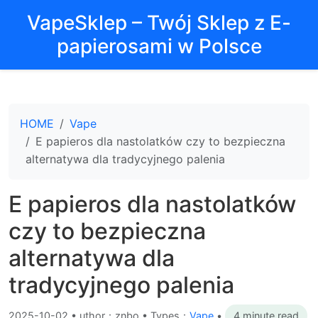
VapeSklep – Twój Sklep z E-
papierosami w Polsce
HOME
Vape
E papieros dla nastolatków czy to bezpieczna
alternatywa dla tradycyjnego palenia
E papieros dla nastolatków
czy to bezpieczna
alternatywa dla
tradycyjnego palenia
2025-10-02
•
uthor：znbo • Types：
Vape
•
4 minute read