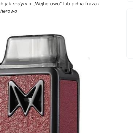
ch jak
e-dym
+ „Wejherowo” lub pełna fraza
i
jherowo