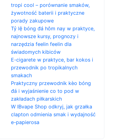
tropi cool – porównanie smaków,
żywotność baterii i praktyczne
porady zakupowe
Tỷ lệ bóng đá hôm nay w praktyce,
najnowsze kursy, prognozy i
narzędzia feelin feelin dla
świadomych kibiców
E-cigarete w praktyce, bar kokos i
przewodnik po tropikalnych
smakach
Praktyczny przewodnik kèo bóng
đá i wyjaśnienie co to pod w
zakładach piłkarskich
W IBvape Shop odkryj, jak grzałka
clapton odmienia smak i wydajność
e-papierosa