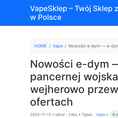
VapeSklep – Twój Sklep 
w Polsce
HOME
Vape
Nowości e-dym — e-dym 
Nowości e-dym —
pancernej wojska
wejherowo przew
ofertach
2025-11-12
•
uthor：znbo • Types：
Vape
•
8 