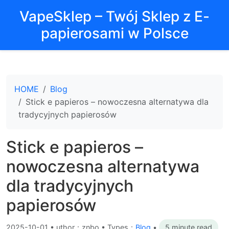
VapeSklep – Twój Sklep z E-
papierosami w Polsce
HOME
Blog
Stick e papieros – nowoczesna alternatywa dla
tradycyjnych papierosów
Stick e papieros –
nowoczesna alternatywa
dla tradycyjnych
papierosów
2025-10-01
•
uthor：znbo • Types：
Blog
•
5 minute read