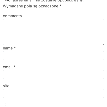
Twój adres email nie zostanie opublikowany.
Wymagane pola są oznaczone
*
comments
name
*
email
*
site