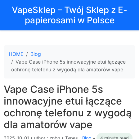
VapeSklep – Twój Sklep z E-
papierosami w Polsce
HOME
Blog
Vape Case iPhone 5s innowacyjne etui łączące
ochronę telefonu z wygodą dla amatorów vape
Vape Case iPhone 5s
innowacyjne etui łączące
ochronę telefonu z wygodą
dla amatorów vape
2025-10-01
•
uthor：znbo • Types：
Blog
•
4 minute read