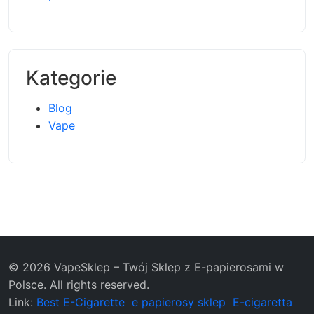
Kategorie
Blog
Vape
© 2026 VapeSklep – Twój Sklep z E-papierosami w
Polsce. All rights reserved.
Link:
Best E-Cigarette
e papierosy sklep
E-cigaretta