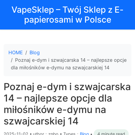
VapeSklep – Twój Sklep z E-
papierosami w Polsce
HOME
Blog
Poznaj e-dym i szwajcarska 14 – najlepsze opcje
dla miłośników e-dymu na szwajcarskiej 14
Poznaj e-dym i szwajcarska
14 – najlepsze opcje dla
miłośników e-dymu na
szwajcarskiej 14
2025-11-02
•
uthor：znbo • Types：
Blog
•
4 minute read