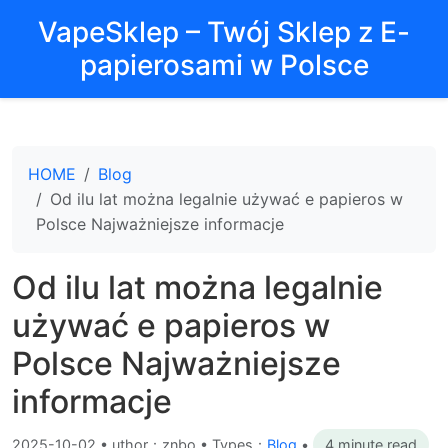
VapeSklep – Twój Sklep z E-
papierosami w Polsce
HOME
Blog
Od ilu lat można legalnie używać e papieros w
Polsce Najważniejsze informacje
Od ilu lat można legalnie
używać e papieros w
Polsce Najważniejsze
informacje
2025-10-02
•
uthor：znbo • Types：
Blog
•
4 minute read