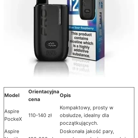
Orientacyjna
Model
Opis
cena
Kompaktowy, prosty w
Aspire
110-140 zł
obsłudze, idealny dla
PockeX
początkujących.
Aspire
Doskonała jakość pary,