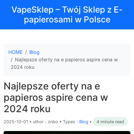
VapeSklep – Twój Sklep z E-
papierosami w Polsce
HOME
Blog
Najlepsze oferty na e papieros aspire cena w
2024 roku
Najlepsze oferty na e
papieros aspire cena w
2024 roku
2025-10-01
•
uthor：znbo • Types：
Blog
•
4 minute read