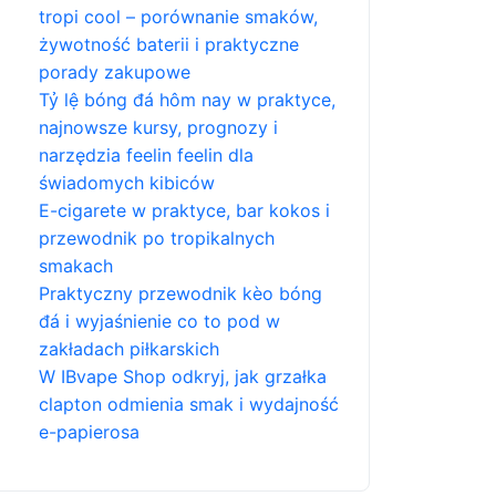
tropi cool – porównanie smaków,
żywotność baterii i praktyczne
porady zakupowe
Tỷ lệ bóng đá hôm nay w praktyce,
najnowsze kursy, prognozy i
narzędzia feelin feelin dla
świadomych kibiców
E-cigarete w praktyce, bar kokos i
przewodnik po tropikalnych
smakach
Praktyczny przewodnik kèo bóng
đá i wyjaśnienie co to pod w
zakładach piłkarskich
W IBvape Shop odkryj, jak grzałka
clapton odmienia smak i wydajność
e-papierosa