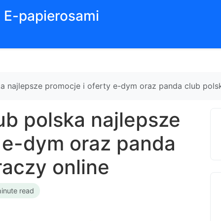
z E-papierosami
a najlepsze promocje i oferty e-dym oraz panda club polsk
ub polska najlepsze
y e-dym oraz panda
raczy online
inute read