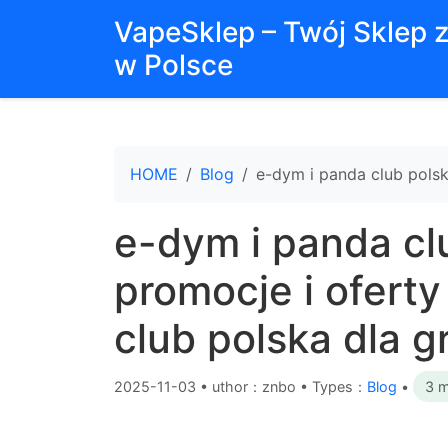
VapeSklep – Twój Sklep 
w Polsce
HOME
Blog
e-dym i panda club polsk
e-dym i panda cl
promocje i ofert
club polska dla g
2025-11-03
•
uthor：znbo • Types：
Blog
•
3 m