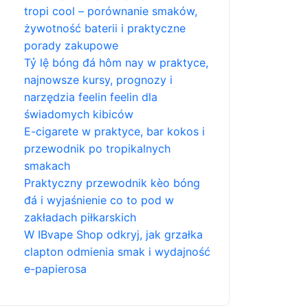
tropi cool – porównanie smaków,
żywotność baterii i praktyczne
porady zakupowe
Tỷ lệ bóng đá hôm nay w praktyce,
najnowsze kursy, prognozy i
narzędzia feelin feelin dla
świadomych kibiców
E-cigarete w praktyce, bar kokos i
przewodnik po tropikalnych
smakach
Praktyczny przewodnik kèo bóng
đá i wyjaśnienie co to pod w
zakładach piłkarskich
W IBvape Shop odkryj, jak grzałka
clapton odmienia smak i wydajność
e-papierosa