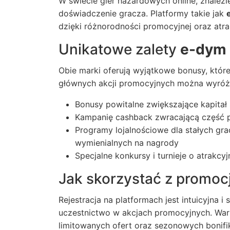
W świecie gier hazardowych online, znalez
doświadczenie gracza. Platformy takie jak
dzięki różnorodności promocyjnej oraz at
Unikatowe zalety
e-dym
Obie marki oferują wyjątkowe bonusy, które 
głównych akcji promocyjnych można wyróż
Bonusy powitalne zwiększające kapitał
Kampanię cashback zwracającą część 
Programy lojalnościowe dla stałych gr
wymienialnych na nagrody
Specjalne konkursy i turnieje o atrakcy
Jak skorzystać z promoc
Rejestracja na platformach jest intuicyjna
uczestnictwo w akcjach promocyjnych. Warto
limitowanych ofert oraz sezonowych bonif