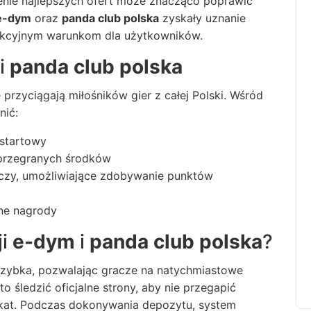
ienie najlepszych ofert może znacząco poprawić
e-dym
oraz
panda club polska
zyskały uznanie
rakcyjnym warunkom dla użytkowników.
i
panda club polska
przyciągają miłośników gier z całej Polski. Wśród
nić:
 startowy
przegranych środków
aczy, umożliwiające zdobywanie punktów
jne nagrody
ji
e-dym
i
panda club polska
?
 i szybka, pozwalając gracze na natychmiastowe
 śledzić oficjalne strony, aby nie przegapić
ikat. Podczas dokonywania depozytu, system