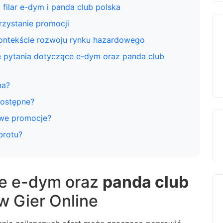
 filar e-dym i panda club polska
orzystanie promocji
kontekście rozwoju rynku hazardowego
e pytania dotyczące e-dym oraz panda club
na?
dostępne?
owe promocje?
brotu?
e e-dym oraz
panda club
w Gier Online