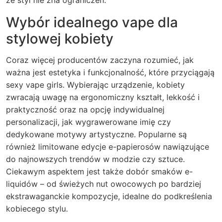
że styl nie zna ograniczeń.
Wybór idealnego vape dla
stylowej kobiety
Coraz więcej producentów zaczyna rozumieć, jak
ważna jest estetyka i funkcjonalność, które przyciągają
sexy vape girls. Wybierając urządzenie, kobiety
zwracają uwagę na ergonomiczny kształt, lekkość i
praktyczność oraz na opcję indywidualnej
personalizacji, jak wygrawerowane imię czy
dedykowane motywy artystyczne. Popularne są
również limitowane edycje e-papierosów nawiązujące
do najnowszych trendów w modzie czy sztuce.
Ciekawym aspektem jest także dobór smaków e-
liquidów – od świeżych nut owocowych po bardziej
ekstrawaganckie kompozycje, idealne do podkreślenia
kobiecego stylu.