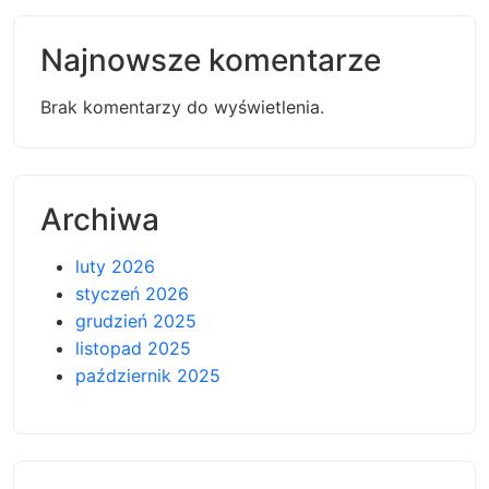
Najnowsze komentarze
Brak komentarzy do wyświetlenia.
Archiwa
luty 2026
styczeń 2026
grudzień 2025
listopad 2025
październik 2025