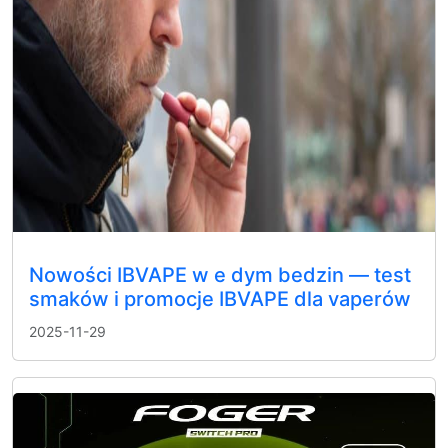
Nowości IBVAPE w e dym bedzin — test
smaków i promocje IBVAPE dla vaperów
2025-11-29