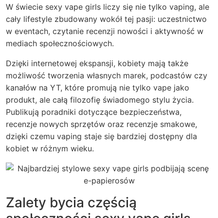
W świecie sexy vape girls liczy się nie tylko vaping, ale
cały lifestyle zbudowany wokół tej pasji: uczestnictwo
w eventach, czytanie recenzji nowości i aktywność w
mediach społecznościowych.
Dzięki internetowej ekspansji, kobiety mają także
możliwość tworzenia własnych marek, podcastów czy
kanałów na YT, które promują nie tylko vape jako
produkt, ale całą filozofię świadomego stylu życia.
Publikują poradniki dotyczące bezpieczeństwa,
recenzje nowych sprzętów oraz recenzje smakowe,
dzięki czemu vaping staje się bardziej dostępny dla
kobiet w różnym wieku.
Zalety bycia częścią