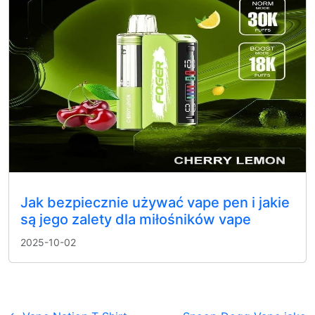
Jak bezpiecznie używać vape pen i jakie
są jego zalety dla miłośników vape
2025-10-02