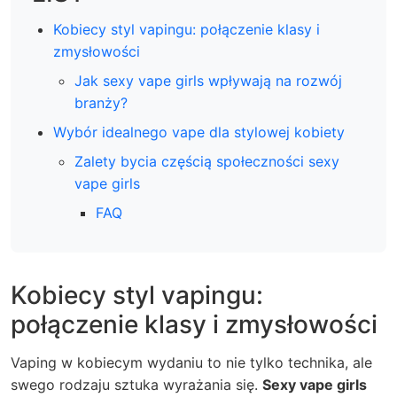
Kobiecy styl vapingu: połączenie klasy i
zmysłowości
Jak sexy vape girls wpływają na rozwój
branży?
Wybór idealnego vape dla stylowej kobiety
Zalety bycia częścią społeczności sexy
vape girls
FAQ
Kobiecy styl vapingu:
połączenie klasy i zmysłowości
Vaping w kobiecym wydaniu to nie tylko technika, ale
swego rodzaju sztuka wyrażania się.
Sexy vape girls