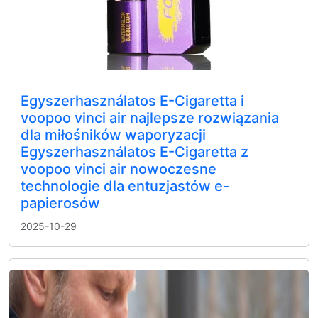
Egyszerhasználatos E-Cigaretta i
voopoo vinci air najlepsze rozwiązania
dla miłośników waporyzacji
Egyszerhasználatos E-Cigaretta z
voopoo vinci air nowoczesne
technologie dla entuzjastów e-
papierosów
2025-10-29