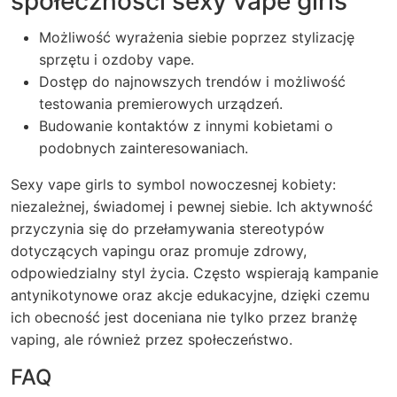
społeczności sexy vape girls
Możliwość wyrażenia siebie poprzez stylizację
sprzętu i ozdoby vape.
Dostęp do najnowszych trendów i możliwość
testowania premierowych urządzeń.
Budowanie kontaktów z innymi kobietami o
podobnych zainteresowaniach.
Sexy vape girls to symbol nowoczesnej kobiety:
niezależnej, świadomej i pewnej siebie. Ich aktywność
przyczynia się do przełamywania stereotypów
dotyczących vapingu oraz promuje zdrowy,
odpowiedzialny styl życia. Często wspierają kampanie
antynikotynowe oraz akcje edukacyjne, dzięki czemu
ich obecność jest doceniana nie tylko przez branżę
vaping, ale również przez społeczeństwo.
FAQ