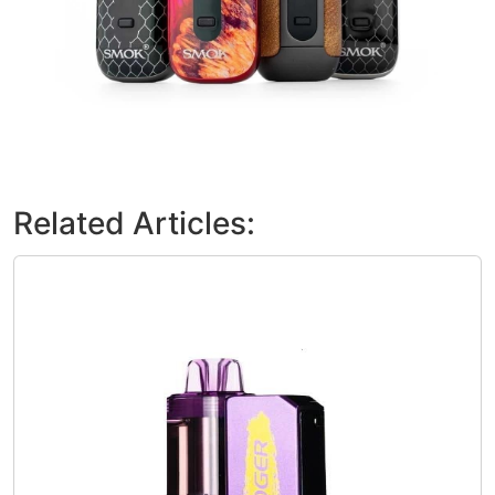
Related Articles: