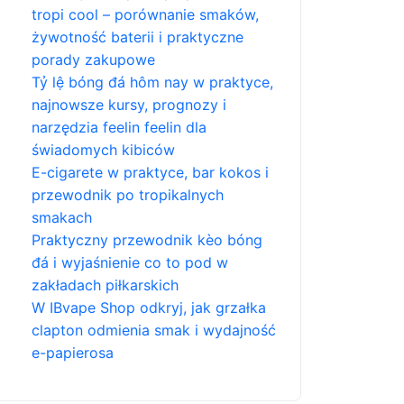
tropi cool – porównanie smaków,
żywotność baterii i praktyczne
porady zakupowe
Tỷ lệ bóng đá hôm nay w praktyce,
najnowsze kursy, prognozy i
narzędzia feelin feelin dla
świadomych kibiców
E-cigarete w praktyce, bar kokos i
przewodnik po tropikalnych
smakach
Praktyczny przewodnik kèo bóng
đá i wyjaśnienie co to pod w
zakładach piłkarskich
W IBvape Shop odkryj, jak grzałka
clapton odmienia smak i wydajność
e-papierosa