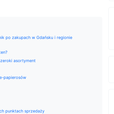
ik po zakupach w Gdańsku i regionie
ten?
szeroki asortyment
 e-papierosów
ych punktach sprzedaży