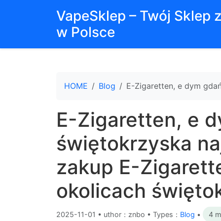
VapeSklep – Twój Sklep 
w Polsce
HOME
Blog
E-Zigaretten, e dym gdań
E-Zigaretten, e 
świętokrzyska na
zakup E-Zigarett
okolicach święto
2025-11-01
•
uthor：znbo • Types：
Blog
•
4 m