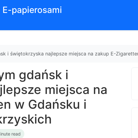
z E-papierosami
sk i świętokrzyska najlepsze miejsca na zakup E-Zigarett
dym gdańsk i
jlepsze miejsca na
en w Gdańsku i
krzyskich
inute read