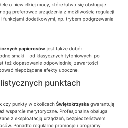
e o niewielkiej mocy, które łatwo się obsługuje.
mogą preferować urządzenia z możliwością regulacji
mi funkcjami dodatkowymi, np. trybem podgrzewania
w
nicznych papierosów
jest także dobór
odne smaki – od klasycznych tytoniowych, po
st też dopasowanie odpowiedniej zawartości
izować niepożądane efekty uboczne.
listycznych punktach
k
czy punkty w okolicach
Świętokrzyska
gwarantują
ież wsparcie merytoryczne. Profesjonalna obsługa
ązane z eksploatacją urządzeń, bezpieczeństwem
rosów. Ponadto regularne promocje i programy