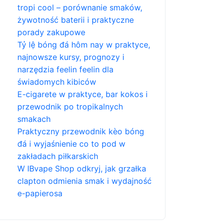
tropi cool – porównanie smaków,
żywotność baterii i praktyczne
porady zakupowe
Tỷ lệ bóng đá hôm nay w praktyce,
najnowsze kursy, prognozy i
narzędzia feelin feelin dla
świadomych kibiców
E-cigarete w praktyce, bar kokos i
przewodnik po tropikalnych
smakach
Praktyczny przewodnik kèo bóng
đá i wyjaśnienie co to pod w
zakładach piłkarskich
W IBvape Shop odkryj, jak grzałka
clapton odmienia smak i wydajność
e-papierosa