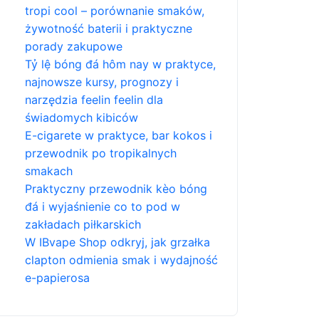
tropi cool – porównanie smaków,
żywotność baterii i praktyczne
porady zakupowe
Tỷ lệ bóng đá hôm nay w praktyce,
najnowsze kursy, prognozy i
narzędzia feelin feelin dla
świadomych kibiców
E-cigarete w praktyce, bar kokos i
przewodnik po tropikalnych
smakach
Praktyczny przewodnik kèo bóng
đá i wyjaśnienie co to pod w
zakładach piłkarskich
W IBvape Shop odkryj, jak grzałka
clapton odmienia smak i wydajność
e-papierosa