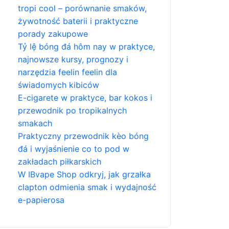
tropi cool – porównanie smaków,
żywotność baterii i praktyczne
porady zakupowe
Tỷ lệ bóng đá hôm nay w praktyce,
najnowsze kursy, prognozy i
narzędzia feelin feelin dla
świadomych kibiców
E-cigarete w praktyce, bar kokos i
przewodnik po tropikalnych
smakach
Praktyczny przewodnik kèo bóng
đá i wyjaśnienie co to pod w
zakładach piłkarskich
W IBvape Shop odkryj, jak grzałka
clapton odmienia smak i wydajność
e-papierosa