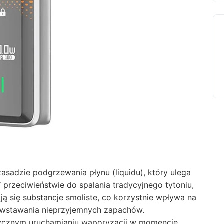
zasadzie podgrzewania płynu (liquidu), który ulega
W przeciwieństwie do spalania tradycyjnego tytoniu,
ą się substancje smoliste, co korzystnie wpływa na
owstawania nieprzyjemnych zapachów.
tycznym uruchamianiu waporyzacji w momencie