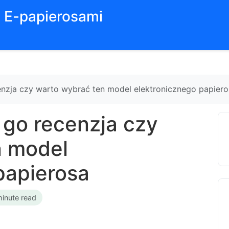
z E-papierosami
enzja czy warto wybrać ten model elektronicznego papiero
 go recenzja czy
n model
papierosa
minute read