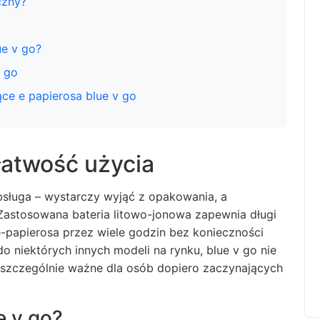
czny?
ue v go?
v go
ące e papierosa blue v go
 łatwość użycia
bsługa – wystarczy wyjąć z opakowania, a
 Zastosowana bateria litowo-jonowa zapewnia długi
 e-papierosa przez wiele godzin bez konieczności
do niektórych innych modeli na rynku,
blue v go
nie
 szczególnie ważne dla osób dopiero zaczynających
e v go?