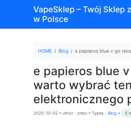
VapeSklep – Twój Sklep 
w Polsce
HOME
Blog
e papieros blue v go rec
e papieros blue v
warto wybrać te
elektronicznego 
2025-10-02
•
uthor：znbo • Types：
Blog
•
5 