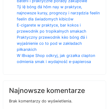
baterii i praktyczne porady zakupowe
Tỷ lệ bóng đá hôm nay w praktyce,
najnowsze kursy, prognozy i narzędzia feelin
feelin dla świadomych kibiców
E-cigarete w praktyce, bar kokos i
przewodnik po tropikalnych smakach
Praktyczny przewodnik kèo bóng đá i
wyjaśnienie co to pod w zakładach
piłkarskich
W IBvape Shop odkryj, jak grzałka clapton
odmienia smak i wydajność e-papierosa
Najnowsze komentarze
Brak komentarzy do wyświetlenia.