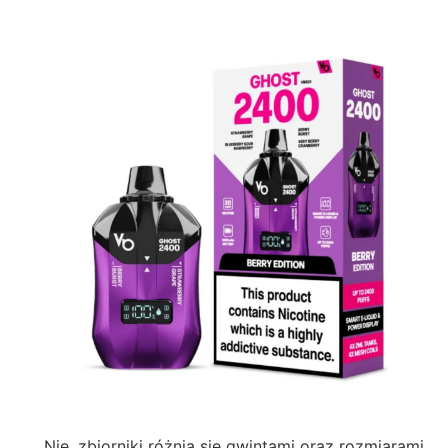
Nie, zbiorniki różnią się gwintami oraz rozmiarami.