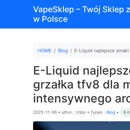
VapeSklep – Twój Sklep 
w Polsce
HOME
Blog
E-Liquid najlepsze smaki
E-Liquid najlepsz
grzałka tfv8 dla
intensywnego ar
2025-11-06
•
uthor：znbo • Types：
Blog
•
8 m