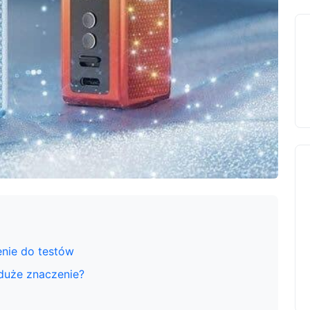
enie do testów
duże znaczenie?