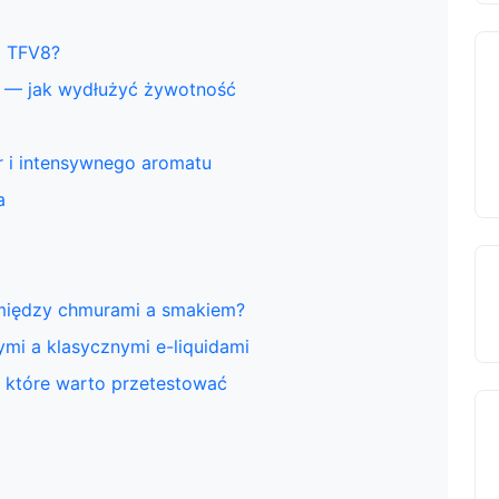
i TFV8?
v8 — jak wydłużyć żywotność
r i intensywnego aromatu
a
 między chmurami a smakiem?
mi a klasycznymi e-liquidami
 które warto przetestować