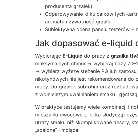
producenta grzałek).
Odparowywanie kilku całkowitych kartr
aromatu i żywotność grzałki.
Subiektywna ocena panelu testerów + mi
Jak dopasować e-liquid 
Wybierając
E-Liquid
do pracy z
grzałka tfv
maksymalnych chmur → wybieraj bazy 70–100
→ wybierz wyższe stężenie PG lub zastosuj 
nikotynowych nie jest rekomendowana do pr
mocy. Do grzałek sub-ohm oraz rozbudowan
z wolniejszym uwalnianiem smaku i gęstszą
W praktyce testujemy wiele kombinacji i no
mieszanki owocowe z lekką słodyczą) częst
utraty smaku niż skomplikowane desery, k
„spalone” i mdlące.