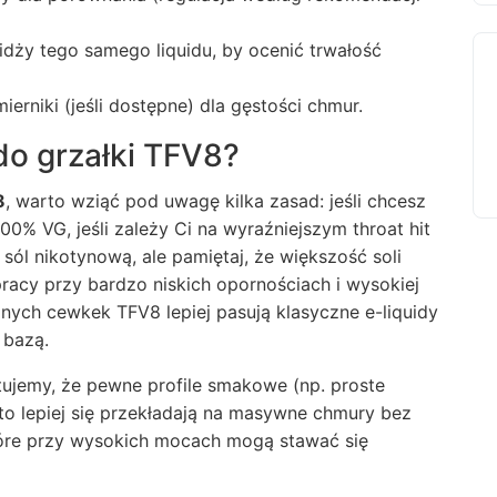
idży tego samego liquidu, by ocenić trwałość
erniki (jeśli dostępne) dla gęstości chmur.
do grzałki TFV8?
8
, warto wziąć pod uwagę kilka zasad: jeśli chcesz
% VG, jeśli zależy Ci na wyraźniejszym throat hit
sól nikotynową, ale pamiętaj, że większość soli
acy przy bardzo niskich opornościach i wysokiej
ych cewkek TFV8 lepiej pasują klasyczne e-liquidy
 bazą.
tujemy, że pewne profile smakowe (np. proste
o lepiej się przekładają na masywne chmury bez
tóre przy wysokich mocach mogą stawać się