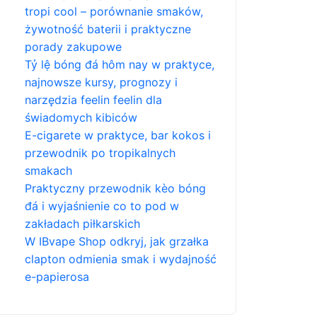
tropi cool – porównanie smaków,
żywotność baterii i praktyczne
porady zakupowe
Tỷ lệ bóng đá hôm nay w praktyce,
najnowsze kursy, prognozy i
narzędzia feelin feelin dla
świadomych kibiców
E-cigarete w praktyce, bar kokos i
przewodnik po tropikalnych
smakach
Praktyczny przewodnik kèo bóng
đá i wyjaśnienie co to pod w
zakładach piłkarskich
W IBvape Shop odkryj, jak grzałka
clapton odmienia smak i wydajność
e-papierosa