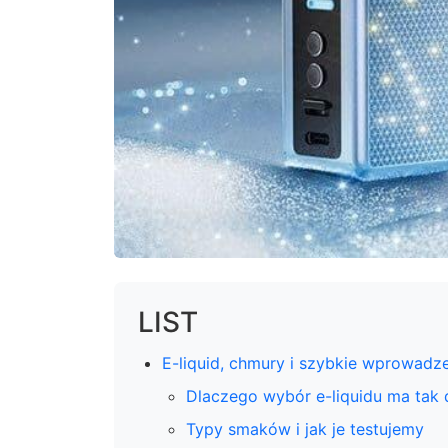
LIST
E-liquid, chmury i szybkie wprowadz
Dlaczego wybór e-liquidu ma tak 
Typy smaków i jak je testujemy