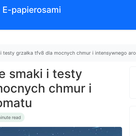
z E-papierosami
 i testy grzałka tfv8 dla mocnych chmur i intensywnego ar
e smaki i testy
 mocnych chmur i
omatu
inute read