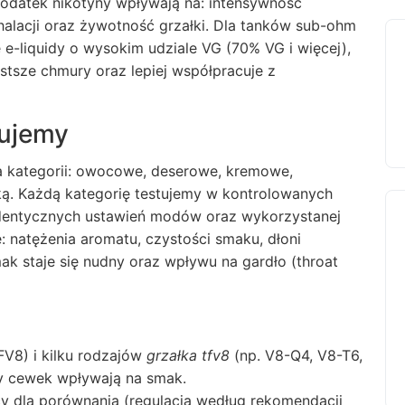
dodatek nikotyny wpływają na: intensywność
halacji oraz żywotność grzałki. Dla tanków sub-ohm
 e-liquidy o wysokim udziale VG (70% VG i więcej),
stsze chmury oraz lepiej współpracuje z
tujemy
ka kategorii: owocowe, deserowe, kremowe,
ą. Każdą kategorię testujemy w kontrolowanych
 identycznych ustawień modów oraz wykorzystanej
 natężenia aromatu, czystości smaku, dłoni
ak staje się nudny oraz wpływu na gardło (throat
V8) i kilku rodzajów
grzałka tfv8
(np. V8-Q4, V8-T6,
y cewek wpływają na smak.
 dla porównania (regulacja według rekomendacji