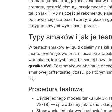
aromatu (koncentrat), jakość składników i 
aromatu, gęstość chmury, przyjemność z in
takich jak TFV8 najczęściej rekomenduje się
ponieważ cięższa baza tworzy większe i gę
cotygodniowymi wymianami grzałek.
Typy smaków i jak je tes
W testach smaków e-liquid dzielimy na kil
mentolowe/miętowe oraz mieszanki z tabak
warunkach, korzystając z tej samej bazy i
grzałka tfv8
. Test smakowy obejmuje ocenę:
smakowej (aftertaste), czasu, po którym sm
hit).
Procedura testowa
Użycie jednego modelu tanku (SMOK TF
V8-T8) — sprawdzamy jak różne układ
Stosowanie jednakowych ustawień mocy