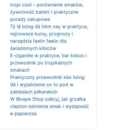
tropi cool – porównanie smaków,
żywotność baterii i praktyczne
porady zakupowe
Tỷ lệ bóng đá hôm nay w praktyce,
najnowsze kursy, prognozy i
narzędzia feelin feelin dla
świadomych kibiców
E-cigarete w praktyce, bar kokos i
przewodnik po tropikalnych
smakach
Praktyczny przewodnik kèo bóng
đá i wyjaśnienie co to pod w
zakładach piłkarskich
W IBvape Shop odkryj, jak grzałka
clapton odmienia smak i wydajność
e-papierosa