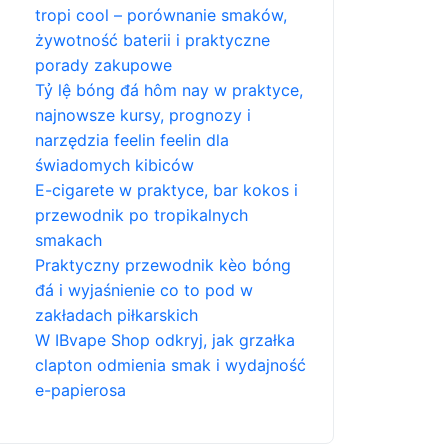
tropi cool – porównanie smaków,
żywotność baterii i praktyczne
porady zakupowe
Tỷ lệ bóng đá hôm nay w praktyce,
najnowsze kursy, prognozy i
narzędzia feelin feelin dla
świadomych kibiców
E-cigarete w praktyce, bar kokos i
przewodnik po tropikalnych
smakach
Praktyczny przewodnik kèo bóng
đá i wyjaśnienie co to pod w
zakładach piłkarskich
W IBvape Shop odkryj, jak grzałka
clapton odmienia smak i wydajność
e-papierosa