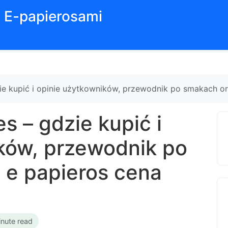
z E-papierosami
e kupić i opinie użytkowników, przewodnik po smakach ora
 – gdzie kupić i
ków, przewodnik po
t e papieros cena
inute read