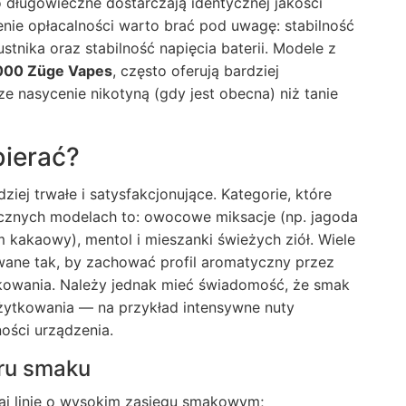
 długowieczne dostarczają identycznej jakości
nie opłacalności warto brać pod uwagę: stabilność
tnika oraz stabilność napięcia baterii. Modele z
000 Züge Vapes
, często oferują bardziej
 nasycenie nikotyną (gdy jest obecna) niż tanie
bierać?
dziej trwałe i satysfakcjonujące. Kategorie, które
ecznych modelach to: owocowe miksacje (np. jagoda
m kakaowy), mentol i mieszanki świeżych ziół. Wiele
wane tak, by zachować profil aromatyczny przez
kowania. Należy jednak mieć świadomość, że smak
żytkowania — na przykład intensywne nuty
ści urządzenia.
ru smaku
raj linie o wysokim zasięgu smakowym;