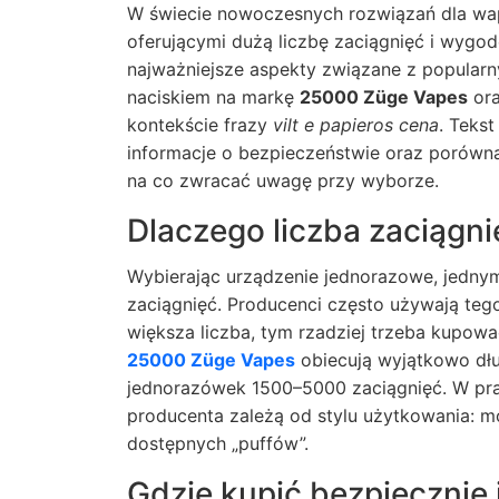
W świecie nowoczesnych rozwiązań dla wap
oferującymi dużą liczbę zaciągnięć i wygo
najważniejsze aspekty związane z popularn
naciskiem na markę
25000 Züge Vapes
ora
kontekście frazy
vilt e papieros cena
. Teks
informacje o bezpieczeństwie oraz porówna
na co zwracać uwagę przy wyborze.
Dlaczego liczba zaciągn
Wybierając urządzenie jednorazowe, jedny
zaciągnięć. Producenci często używają te
większa liczba, tym rzadziej trzeba kupow
25000 Züge Vapes
obiecują wyjątkowo dł
jednorazówek 1500–5000 zaciągnięć. W prak
producenta zależą od stylu użytkowania: moc
dostępnych „puffów”.
Gdzie kupić bezpiecznie i