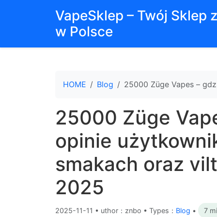
VapeSklep – Twój Sklep 
w Polsce
HOME
Blog
25000 Züge Vapes – gdzi
25000 Züge Vapes
opinie użytkowni
smakach oraz vil
2025
2025-11-11
•
uthor：znbo • Types：
Blog
•
7 m