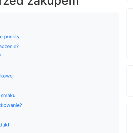
przed zakupem
ze punkty
aczenie?
?
tkowej
 smaku
ytkowanie?
dukt