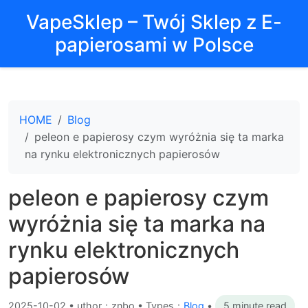
VapeSklep – Twój Sklep z E-
papierosami w Polsce
HOME
Blog
peleon e papierosy czym wyróżnia się ta marka
na rynku elektronicznych papierosów
peleon e papierosy czym
wyróżnia się ta marka na
rynku elektronicznych
papierosów
2025-10-02
•
uthor：znbo • Types：
Blog
•
5 minute read