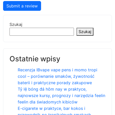
Submit a review
Szukaj
Szukaj
Ostatnie wpisy
Recenzja IBvape vape pens i momo tropi
cool – porównanie smaków, żywotność
baterii i praktyczne porady zakupowe
Tỷ lệ bóng đá hôm nay w praktyce,
najnowsze kursy, prognozy i narzędzia feelin
feelin dla świadomych kibiców
E-cigarete w praktyce, bar kokos i
przewodnik po tropikalnych smakach