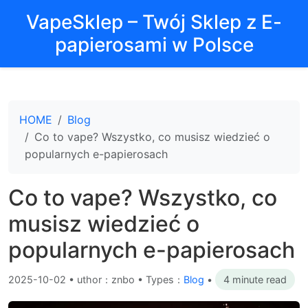
VapeSklep – Twój Sklep z E-
papierosami w Polsce
HOME
Blog
Co to vape? Wszystko, co musisz wiedzieć o
popularnych e-papierosach
Co to vape? Wszystko, co
musisz wiedzieć o
popularnych e-papierosach
2025-10-02
•
uthor：znbo • Types：
Blog
•
4 minute read