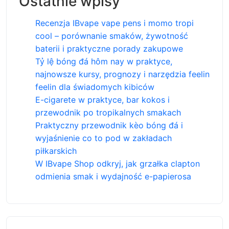
Ostatnie wpisy
Recenzja IBvape vape pens i momo tropi
cool – porównanie smaków, żywotność
baterii i praktyczne porady zakupowe
Tỷ lệ bóng đá hôm nay w praktyce,
najnowsze kursy, prognozy i narzędzia feelin
feelin dla świadomych kibiców
E-cigarete w praktyce, bar kokos i
przewodnik po tropikalnych smakach
Praktyczny przewodnik kèo bóng đá i
wyjaśnienie co to pod w zakładach
piłkarskich
W IBvape Shop odkryj, jak grzałka clapton
odmienia smak i wydajność e-papierosa