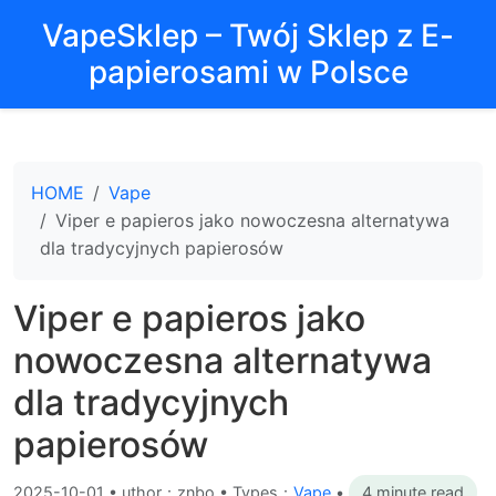
VapeSklep – Twój Sklep z E-
papierosami w Polsce
HOME
Vape
Viper e papieros jako nowoczesna alternatywa
dla tradycyjnych papierosów
Viper e papieros jako
nowoczesna alternatywa
dla tradycyjnych
papierosów
2025-10-01
•
uthor：znbo • Types：
Vape
•
4 minute read