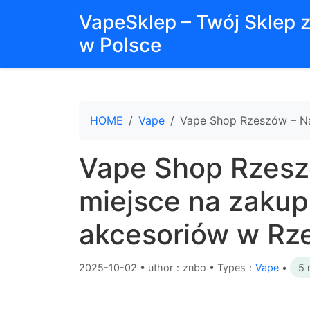
VapeSklep – Twój Sklep 
w Polsce
HOME
Vape
Vape Shop Rzeszów – Na
Vape Shop Rzesz
miejsce na zakup
akcesoriów w Rz
2025-10-02
•
uthor：znbo • Types：
Vape
•
5 