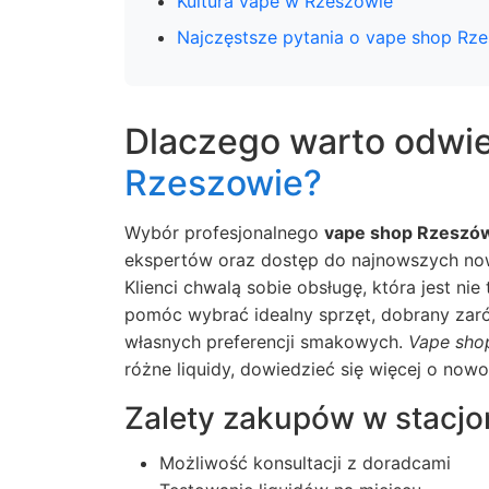
Kultura vape w Rzeszowie
Najczęstsze pytania o vape shop Rz
Dlaczego warto odwi
Rzeszowie?
Wybór profesjonalnego
vape shop Rzeszó
ekspertów oraz dostęp do najnowszych now
Klienci chwalą sobie obsługę, która jest ni
pomóc wybrać idealny sprzęt, dobrany zar
własnych preferencji smakowych.
Vape sho
różne liquidy, dowiedzieć się więcej o now
Zalety zakupów w stacj
Możliwość konsultacji z doradcami