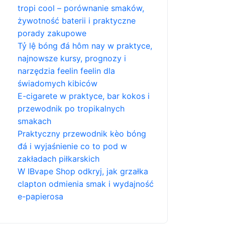
tropi cool – porównanie smaków,
żywotność baterii i praktyczne
porady zakupowe
Tỷ lệ bóng đá hôm nay w praktyce,
najnowsze kursy, prognozy i
narzędzia feelin feelin dla
świadomych kibiców
E-cigarete w praktyce, bar kokos i
przewodnik po tropikalnych
smakach
Praktyczny przewodnik kèo bóng
đá i wyjaśnienie co to pod w
zakładach piłkarskich
W IBvape Shop odkryj, jak grzałka
clapton odmienia smak i wydajność
e-papierosa