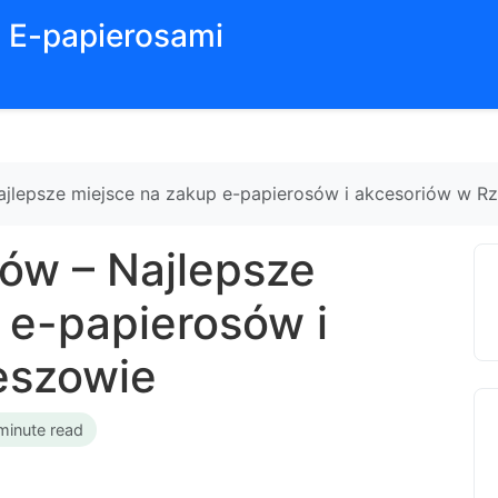
z E-papierosami
jlepsze miejsce na zakup e-papierosów i akcesoriów w R
ów – Najlepsze
 e-papierosów i
eszowie
minute read