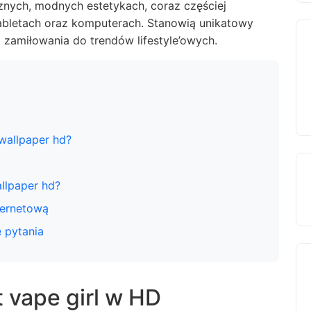
znych, modnych estetykach, coraz częściej
 tabletach oraz komputerach. Stanowią unikatowy
zamiłowania do trendów lifestyle’owych.
D
wallpaper hd?
llpaper hd?
ternetową
 pytania
 vape girl w HD