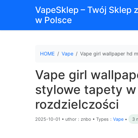
VapeSklep – Twój Sklep 
w Polsce
HOME
Vape
Vape girl wallpaper hd 
Vape girl wallpa
stylowe tapety w
rozdzielczości
2025-10-01
•
uthor：znbo • Types：
Vape
•
3 