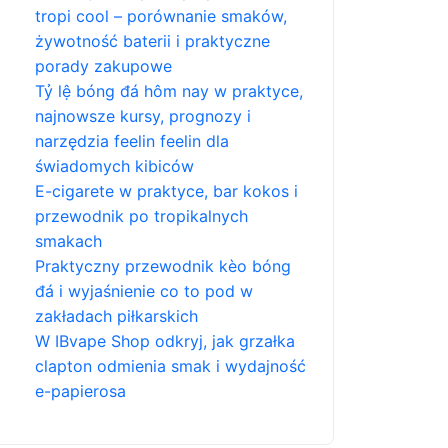
tropi cool – porównanie smaków,
żywotność baterii i praktyczne
porady zakupowe
Tỷ lệ bóng đá hôm nay w praktyce,
najnowsze kursy, prognozy i
narzędzia feelin feelin dla
świadomych kibiców
E-cigarete w praktyce, bar kokos i
przewodnik po tropikalnych
smakach
Praktyczny przewodnik kèo bóng
đá i wyjaśnienie co to pod w
zakładach piłkarskich
W IBvape Shop odkryj, jak grzałka
clapton odmienia smak i wydajność
e-papierosa