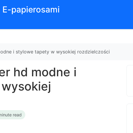
z E-papierosami
modne i stylowe tapety w wysokiej rozdzielczości
per hd modne i
 wysokiej
minute read