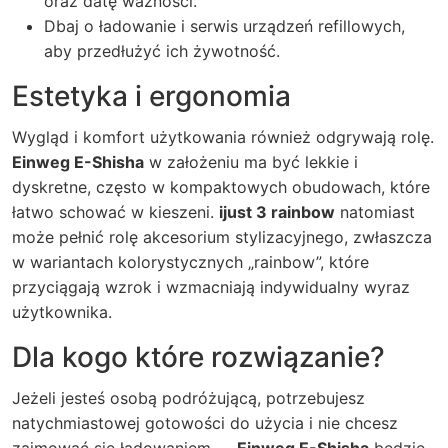
oraz datę ważności.
Dbaj o ładowanie i serwis urządzeń refillowych,
aby przedłużyć ich żywotność.
Estetyka i ergonomia
Wygląd i komfort użytkowania również odgrywają rolę.
Einweg E-Shisha
w założeniu ma być lekkie i
dyskretne, często w kompaktowych obudowach, które
łatwo schować w kieszeni.
ijust 3 rainbow
natomiast
może pełnić rolę akcesorium stylizacyjnego, zwłaszcza
w wariantach kolorystycznych „rainbow”, które
przyciągają wzrok i wzmacniają indywidualny wyraz
użytkownika.
Dla kogo które rozwiązanie?
Jeżeli jesteś osobą podróżującą, potrzebujesz
natychmiastowej gotowości do użycia i nie chcesz
zajmować się ładowaniem —
Einweg E-Shisha
będzie