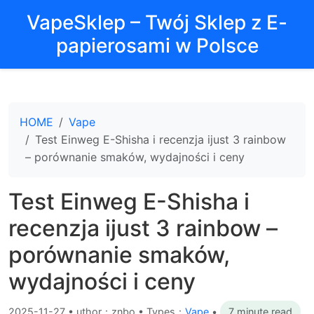
VapeSklep – Twój Sklep z E-
papierosami w Polsce
HOME
Vape
Test Einweg E-Shisha i recenzja ijust 3 rainbow
– porównanie smaków, wydajności i ceny
Test Einweg E-Shisha i
recenzja ijust 3 rainbow –
porównanie smaków,
wydajności i ceny
2025-11-27
•
uthor：znbo • Types：
Vape
•
7 minute read