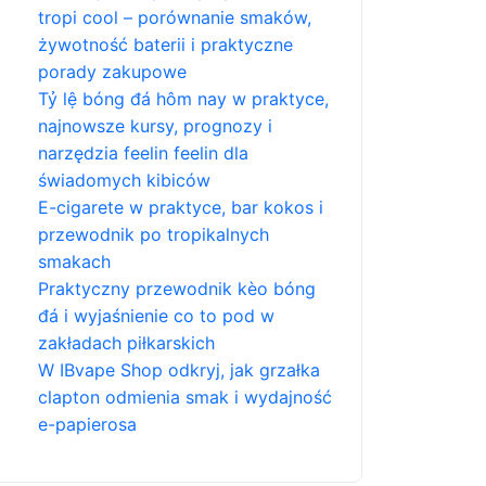
tropi cool – porównanie smaków,
żywotność baterii i praktyczne
porady zakupowe
Tỷ lệ bóng đá hôm nay w praktyce,
najnowsze kursy, prognozy i
narzędzia feelin feelin dla
świadomych kibiców
E-cigarete w praktyce, bar kokos i
przewodnik po tropikalnych
smakach
Praktyczny przewodnik kèo bóng
đá i wyjaśnienie co to pod w
zakładach piłkarskich
W IBvape Shop odkryj, jak grzałka
clapton odmienia smak i wydajność
e-papierosa