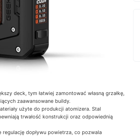
ększy deck, tym łatwiej zamontować własną grzałkę,
niących zaawansowane buildy.
eriały użyte do produkcji atomizera. Stal
ewniają trwałość konstrukcji oraz odpowiednią
je regulację dopływu powietrza, co pozwala