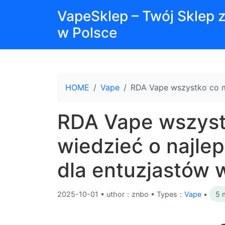
VapeSklep – Twój Sklep 
w Polsce
HOME
Vape
RDA Vape wszystko co mu
RDA Vape wszyst
wiedzieć o najle
dla entuzjastów 
2025-10-01
•
uthor：znbo • Types：
Vape
•
5 