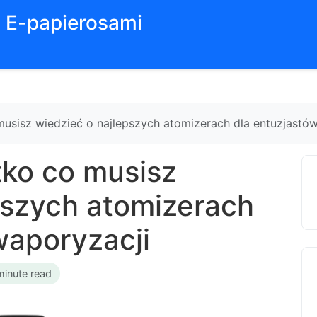
z E-papierosami
sisz wiedzieć o najlepszych atomizerach dla entuzjastó
ko co musisz
pszych atomizerach
waporyzacji
minute read