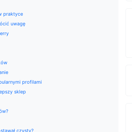
w praktyce
rócić uwagę
erry
ków
anie
ularnymi profilami
epszy sklep
dów?
stawał czysty?