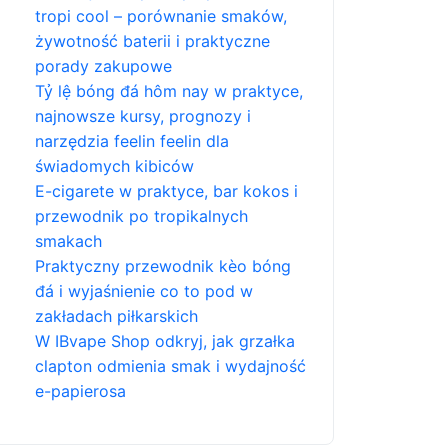
tropi cool – porównanie smaków,
żywotność baterii i praktyczne
porady zakupowe
Tỷ lệ bóng đá hôm nay w praktyce,
najnowsze kursy, prognozy i
narzędzia feelin feelin dla
świadomych kibiców
E-cigarete w praktyce, bar kokos i
przewodnik po tropikalnych
smakach
Praktyczny przewodnik kèo bóng
đá i wyjaśnienie co to pod w
zakładach piłkarskich
W IBvape Shop odkryj, jak grzałka
clapton odmienia smak i wydajność
e-papierosa