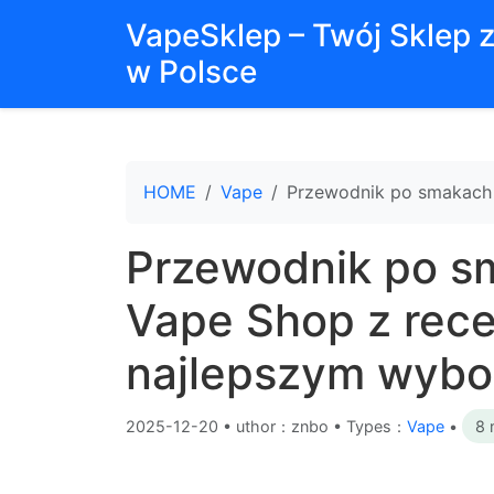
VapeSklep – Twój Sklep 
w Polsce
HOME
Vape
Przewodnik po smakach 
Przewodnik po s
Vape Shop z rece
najlepszym wybo
2025-12-20
•
uthor：znbo • Types：
Vape
•
8 