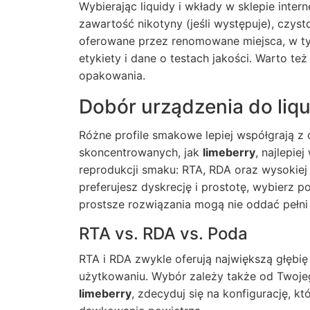
Wybierając liquidy i wkłady w sklepie inte
zawartość nikotyny (jeśli występuje), czys
oferowane przez renomowane miejsca, w 
etykiety i dane o testach jakości. Warto te
opakowania.
Dobór urządzenia do liqu
Różne profile smakowe lepiej współgrają z
skoncentrowanych, jak
limeberry
, najlepie
reprodukcji smaku: RTA, RDA oraz wysokiej 
preferujesz dyskrecję i prostotę, wybierz 
prostsze rozwiązania mogą nie oddać pełn
RTA vs. RDA vs. Poda
RTA i RDA zwykle oferują największą głębi
użytkowaniu. Wybór zależy także od Twojego
limeberry
, zdecyduj się na konfigurację, k