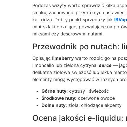
Podczas wizyty warto sprawdzić kilka asp
smaku, zachowanie przy różnych ustawienia
kartridża. Dobry punkt sprzedaży jak
IBVap
mini-szlaki dozujące, pozwalające na poró
miksami czy deserowymi nutami.
Przewodnik po nutach: l
Opisując
limeberry
warto rozbić go na po
limoncello lub zielona cytryna;
serce
— jago
delikatna ziołowa świeżość lub lekka mento
elementy mogą występować w różnych prop
Górne nuty:
cytrusy i świeżość
Środkowe nuty:
czerwone owoce
Dolne nuty:
zioła, chłodzące akcenty
Ocena jakości e-liquidu: