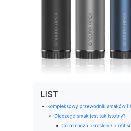
LIST
Kompleksowy przewodnik smaków i a
Dlaczego smak jest tak istotny?
Co oznacza określenie profil 