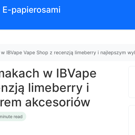
z E-papierosami
w IBVape Vape Shop z recenzją limeberry i najlepszym w
makach w IBVape
nzją limeberry i
rem akcesoriów
minute read