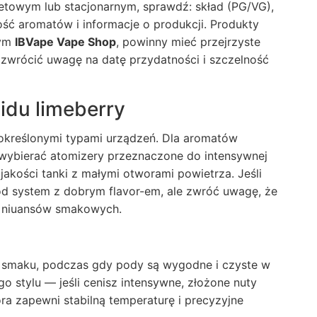
rnetowym lub stacjonarnym, sprawdź: skład (PG/VG),
tość aromatów i informacje o produkcji. Produkty
tym
IBVape Vape Shop
, powinny mieć przejrzyste
ż zwrócić uwagę na datę przydatności i szczelność
idu limeberry
 określonymi typami urządzeń. Dla aromatów
j wybierać atomizery przeznaczone do intensywnej
jakości tanki z małymi otworami powietrza. Jeśli
pod system z dobrym flavor-em, ale zwróć uwagę, że
i niuansów smakowych.
ę smaku, podczas gdy pody są wygodne i czyste w
 stylu — jeśli cenisz intensywne, złożone nuty
tóra zapewni stabilną temperaturę i precyzyjne