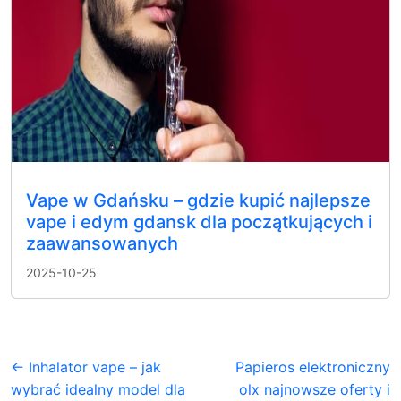
Vape w Gdańsku – gdzie kupić najlepsze
vape i edym gdansk dla początkujących i
zaawansowanych
2025-10-25
← Inhalator vape – jak
Papieros elektroniczny
wybrać idealny model dla
olx najnowsze oferty i