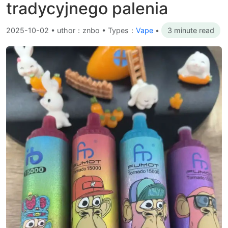
tradycyjnego palenia
2025-10-02
•
uthor：znbo • Types：
Vape
•
3 minute read