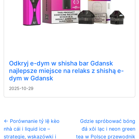
Odkryj e-dym w shisha bar Gdansk
najlepsze miejsce na relaks z shishą e-
dym w Gdansk
2025-10-29
← Porównanie tỷ lệ kèo
Gdzie spróbować bóng
nhà cái i liquid ice –
đá xôi lạc i neon green
strategie, wskazówki i
tea w Polsce przewodnik