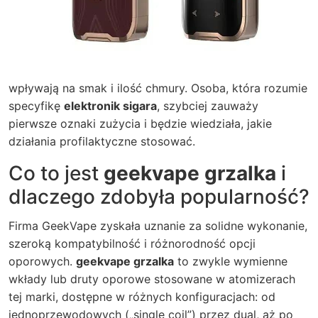
wpływają na smak i ilość chmury. Osoba, która rozumie
specyfikę
elektronik sigara
, szybciej zauważy
pierwsze oznaki zużycia i będzie wiedziała, jakie
działania profilaktyczne stosować.
Co to jest
geekvape grzalka
i
dlaczego zdobyła popularność?
Firma GeekVape zyskała uznanie za solidne wykonanie,
szeroką kompatybilność i różnorodność opcji
oporowych.
geekvape grzalka
to zwykle wymienne
wkłady lub druty oporowe stosowane w atomizerach
tej marki, dostępne w różnych konfiguracjach: od
jednoprzewodowych („single coil”) przez dual, aż po