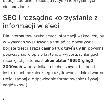
buduje zaufanie i redukuje ryzyko nieprzyjemnych
niespodzianek.
SEO i rozsądne korzystanie z
informacji w sieci
Dla internautów szukających informacji ważne jest, by
w wynikach wyszukiwania trafiać na obiektywne,
bogate treści. Fraza
casino trực tuyến uy tín
powinna
pojawiać się w opisie kryteriów wyboru, rankingach i
recenzjach, natomiast
akumulator 18650 lg hg2
3000mah
w poradnikach technicznych, testach i
instrukcjach bezpiecznego użytkowania. Jako twórca
treści zadbaj o odpowiednie formatowanie: używaj
nagłówków (
,
,