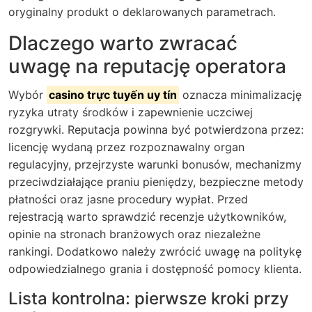
oryginalny produkt o deklarowanych parametrach.
Dlaczego warto zwracać
uwagę na reputację operatora
Wybór
casino trực tuyến uy tín
oznacza minimalizację
ryzyka utraty środków i zapewnienie uczciwej
rozgrywki. Reputacja powinna być potwierdzona przez:
licencję wydaną przez rozpoznawalny organ
regulacyjny, przejrzyste warunki bonusów, mechanizmy
przeciwdziałające praniu pieniędzy, bezpieczne metody
płatności oraz jasne procedury wypłat. Przed
rejestracją warto sprawdzić recenzje użytkowników,
opinie na stronach branżowych oraz niezależne
rankingi. Dodatkowo należy zwrócić uwagę na politykę
odpowiedzialnego grania i dostępność pomocy klienta.
Lista kontrolna: pierwsze kroki przy