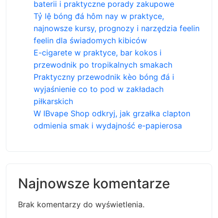
baterii i praktyczne porady zakupowe
Tỷ lệ bóng đá hôm nay w praktyce,
najnowsze kursy, prognozy i narzędzia feelin
feelin dla świadomych kibiców
E-cigarete w praktyce, bar kokos i
przewodnik po tropikalnych smakach
Praktyczny przewodnik kèo bóng đá i
wyjaśnienie co to pod w zakładach
piłkarskich
W IBvape Shop odkryj, jak grzałka clapton
odmienia smak i wydajność e-papierosa
Najnowsze komentarze
Brak komentarzy do wyświetlenia.