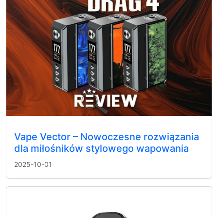
Vape Vector – Nowoczesne rozwiązania
dla miłośników stylowego wapowania
2025-10-01