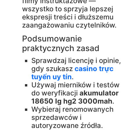
filmy instruktażowe —
wszystko to sprzyja lepszej
ekspresji treści i dłuższemu
zaangażowaniu czytelników.
Podsumowanie
praktycznych zasad
Sprawdzaj licencję i opinie,
gdy szukasz
casino trực
tuyến uy tín
.
Używaj mierników i testów
do weryfikacji
akumulator
18650 lg hg2 3000mah
.
Wybieraj renomowanych
sprzedawców i
autoryzowane źródła.