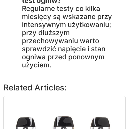
test ogniw?
Regularne testy co kilka
miesięcy są wskazane przy
intensywnym użytkowaniu;
przy dłuższym
przechowywaniu warto
sprawdzić napięcie i stan
ogniwa przed ponownym
użyciem.
Related Articles: