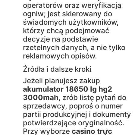
operatorów oraz weryfikacją
ogniw; jest skierowany do
świadomych użytkowników,
którzy chcą podejmować
decyzje na podstawie
rzetelnych danych, a nie tylko
reklamowych opisów.
Źródła i dalsze kroki
Jeżeli planujesz zakup
akumulator 18650 lg hg2
3000mah
, zrób listę pytań do
sprzedawcy, poproś o numer
partii produkcyjnej i dokumenty
potwierdzające oryginalność.
Przy wyborze
casino trực