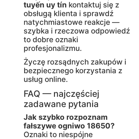
tuyến uy tín
kontaktuj się z
obsługą klienta i sprawdź
natychmiastowe reakcje —
szybka i rzeczowa odpowiedź
to dobre oznaki
profesjonalizmu.
Życzę rozsądnych zakupów i
bezpiecznego korzystania z
usług online.
FAQ — najczęściej
zadawane pytania
Jak szybko rozpoznam
fałszywe ogniwo 18650?
Oznaki to niespójne