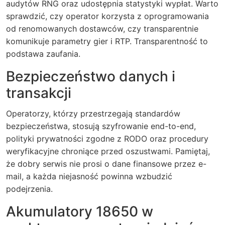
audytów RNG oraz udostępnia statystyki wypłat. Warto
sprawdzić, czy operator korzysta z oprogramowania
od renomowanych dostawców, czy transparentnie
komunikuje parametry gier i RTP. Transparentność to
podstawa zaufania.
Bezpieczeństwo danych i
transakcji
Operatorzy, którzy przestrzegają standardów
bezpieczeństwa, stosują szyfrowanie end-to-end,
polityki prywatności zgodne z RODO oraz procedury
weryfikacyjne chroniące przed oszustwami. Pamiętaj,
że dobry serwis nie prosi o dane finansowe przez e-
mail, a każda niejasność powinna wzbudzić
podejrzenia.
Akumulatory 18650 w