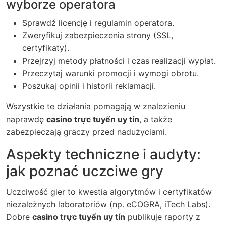
wyborze operatora
Sprawdź licencję i regulamin operatora.
Zweryfikuj zabezpieczenia strony (SSL,
certyfikaty).
Przejrzyj metody płatności i czas realizacji wypłat.
Przeczytaj warunki promocji i wymogi obrotu.
Poszukaj opinii i historii reklamacji.
Wszystkie te działania pomagają w znalezieniu
naprawdę
casino trực tuyến uy tín
, a także
zabezpieczają graczy przed nadużyciami.
Aspekty techniczne i audyty:
jak poznać uczciwe gry
Uczciwość gier to kwestia algorytmów i certyfikatów
niezależnych laboratoriów (np. eCOGRA, iTech Labs).
Dobre
casino trực tuyến uy tín
publikuje raporty z