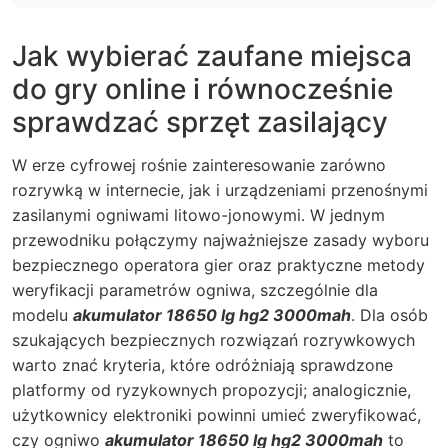
Jak wybierać zaufane miejsca
do gry online i równocześnie
sprawdzać sprzęt zasilający
W erze cyfrowej rośnie zainteresowanie zarówno
rozrywką w internecie, jak i urządzeniami przenośnymi
zasilanymi ogniwami litowo-jonowymi. W jednym
przewodniku połączymy najważniejsze zasady wyboru
bezpiecznego operatora gier oraz praktyczne metody
weryfikacji parametrów ogniwa, szczególnie dla
modelu
akumulator 18650 lg hg2 3000mah
. Dla osób
szukających bezpiecznych rozwiązań rozrywkowych
warto znać kryteria, które odróżniają sprawdzone
platformy od ryzykownych propozycji; analogicznie,
użytkownicy elektroniki powinni umieć zweryfikować,
czy ogniwo
akumulator 18650 lg hg2 3000mah
to