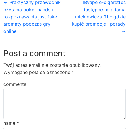
← Praktyczny przewodnik
IBvape e-cigarettes
czytania poker hands i
dostępne na adama
rozpoznawania just fake
mickiewicza 31 – gdzie
aromaty podczas gry
kupić promocje i porady
online
→
Post a comment
Twój adres email nie zostanie opublikowany.
Wymagane pola są oznaczone
*
comments
name
*