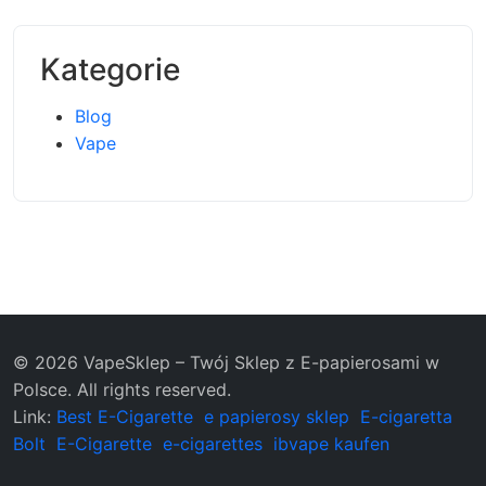
Kategorie
Blog
Vape
© 2026 VapeSklep – Twój Sklep z E-papierosami w
Polsce. All rights reserved.
Link:
Best E-Cigarette
e papierosy sklep
E-cigaretta
Bolt
E-Cigarette
e-cigarettes
ibvape kaufen