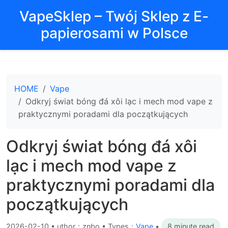
VapeSklep – Twój Sklep z E-
papierosami w Polsce
HOME
Vape
Odkryj świat bóng đá xôi lạc i mech mod vape z
praktycznymi poradami dla początkujących
Odkryj świat bóng đá xôi
lạc i mech mod vape z
praktycznymi poradami dla
początkujących
2026-02-10
•
uthor：znbo • Types：
Vape
•
8 minute read