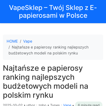
VapeSklep – Twój Sklep z E-
papierosami w Polsce
HOME
Vape
Najtańsze e papierosy ranking najlepszych
budżetowych modeli na polskim rynku
Najtańsze e papierosy
ranking najlepszych
budżetowych modeli na
polskim rynku
2025-10-02
•
uthor：znbo • Types：
Vape
•
6 minute read