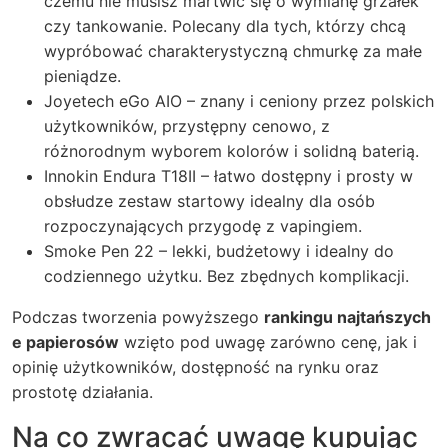
czemu nie musisz martwić się o wymianę grzałek
czy tankowanie. Polecany dla tych, którzy chcą
wypróbować charakterystyczną chmurkę za małe
pieniądze.
Joyetech eGo AIO
– znany i ceniony przez polskich
użytkowników, przystępny cenowo, z
różnorodnym wyborem kolorów i solidną baterią.
Innokin Endura T18II – łatwo dostępny i prosty w
obsłudze zestaw startowy idealny dla osób
rozpoczynających przygodę z vapingiem.
Smoke Pen 22 – lekki, budżetowy i idealny do
codziennego użytku. Bez zbędnych komplikacji.
Podczas tworzenia powyższego
rankingu najtańszych
e papierosów
wzięto pod uwagę zarówno cenę, jak i
opinię użytkowników, dostępność na rynku oraz
prostotę działania.
Na co zwracać uwagę kupując