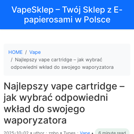
VapeSklep – Twój Sklep z E-
papierosami w Polsce
HOME
Vape
Najlepszy vape cartridge – jak wybrać
odpowiedni wkład do swojego waporyzatora
Najlepszy vape cartridge –
jak wybrać odpowiedni
wkład do swojego
waporyzatora
2025-10-02
•
uthor：znbo • Types：
Vape
•
6 minute read