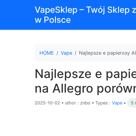
VapeSklep – Twój Sklep 
w Polsce
HOME
Vape
Najlepsze e papierosy AI
Najlepsze e papi
na Allegro porówn
2025-10-02
•
uthor：znbo • Types：
Vape
•
5 