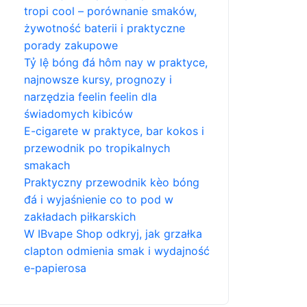
tropi cool – porównanie smaków,
żywotność baterii i praktyczne
porady zakupowe
Tỷ lệ bóng đá hôm nay w praktyce,
najnowsze kursy, prognozy i
narzędzia feelin feelin dla
świadomych kibiców
E-cigarete w praktyce, bar kokos i
przewodnik po tropikalnych
smakach
Praktyczny przewodnik kèo bóng
đá i wyjaśnienie co to pod w
zakładach piłkarskich
W IBvape Shop odkryj, jak grzałka
clapton odmienia smak i wydajność
e-papierosa