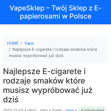
VapeSklep – Twój Sklep z E-
papierosami w Polsce
HOME
Vape
Najlepsze E-cigarete i rodzaje smaków które
musisz wypróbować już dziś
Najlepsze E-cigarete i
rodzaje smaków które
musisz wypróbować już
dziś
2025-11-03
•
uthor：znbo • Types：
Vape
•
4 minute read