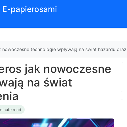
z E-papierosami
k nowoczesne technologie wpływają na świat hazardu oraz
eros jak nowoczesne
wają na świat
enia
minute read