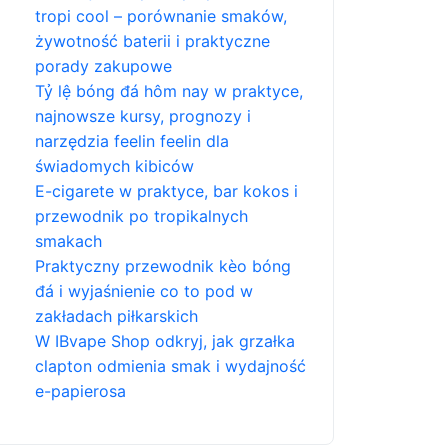
tropi cool – porównanie smaków,
żywotność baterii i praktyczne
porady zakupowe
Tỷ lệ bóng đá hôm nay w praktyce,
najnowsze kursy, prognozy i
narzędzia feelin feelin dla
świadomych kibiców
E-cigarete w praktyce, bar kokos i
przewodnik po tropikalnych
smakach
Praktyczny przewodnik kèo bóng
đá i wyjaśnienie co to pod w
zakładach piłkarskich
W IBvape Shop odkryj, jak grzałka
clapton odmienia smak i wydajność
e-papierosa