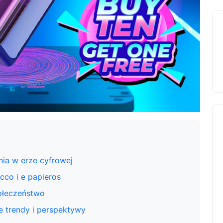
nia w erze cyfrowej
co i e papieros
ołeczeństwo
e trendy i perspektywy