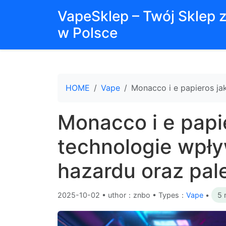
VapeSklep – Twój Sklep 
w Polsce
HOME
Vape
Monacco i e papieros ja
Monacco i e papi
technologie wpły
hazardu oraz pal
2025-10-02
•
uthor：znbo • Types：
Vape
•
5 