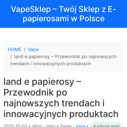
VapeSklep – Twój Sklep z E-
papierosami w Polsce
HOME
Vape
land e papierosy – Przewodnik po najnowszych
trendach i innowacyjnych produktach
land e papierosy –
Przewodnik po
najnowszych trendach i
innowacyjnych produktach
2025-10-02
•
uthor：znbo • Types：
Vape
•
4 minute read