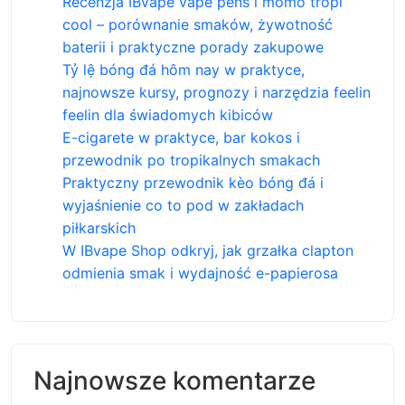
Recenzja IBvape vape pens i momo tropi
cool – porównanie smaków, żywotność
baterii i praktyczne porady zakupowe
Tỷ lệ bóng đá hôm nay w praktyce,
najnowsze kursy, prognozy i narzędzia feelin
feelin dla świadomych kibiców
E-cigarete w praktyce, bar kokos i
przewodnik po tropikalnych smakach
Praktyczny przewodnik kèo bóng đá i
wyjaśnienie co to pod w zakładach
piłkarskich
W IBvape Shop odkryj, jak grzałka clapton
odmienia smak i wydajność e-papierosa
Najnowsze komentarze