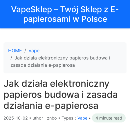
VapeSklep – Twój Sklep z E-
papierosami w Polsce
HOME
Vape
Jak działa elektroniczny papieros budowa i
zasada działania e-papierosa
Jak działa elektroniczny
papieros budowa i zasada
działania e-papierosa
2025-10-02
•
uthor：znbo • Types：
Vape
•
4 minute read