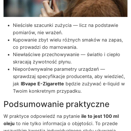
Nieścisłe szacunki zużycia — licz na podstawie
pomiarów, nie wrażeń.
Kupowanie zbyt wielu różnych smaków na zapas,
co prowadzi do marnowania.
Niewłaściwe przechowywanie — światło i ciepło
skracają żywotność płynu.
Nieporównywalne parametry urządzeń —
sprawdzaj specyfikacje producenta, aby wiedzieć,
jak
IBvape E-Zigarette
będzie zużywać e-liquid w
Twoim konkretnym przypadku.
Podsumowanie praktyczne
W praktyce odpowiedź na pytanie
ile to jest 100 ml
oleju
to nie tylko informacja o objętości. To przede
wszystkim kwestia indywidualnego stylu używania,