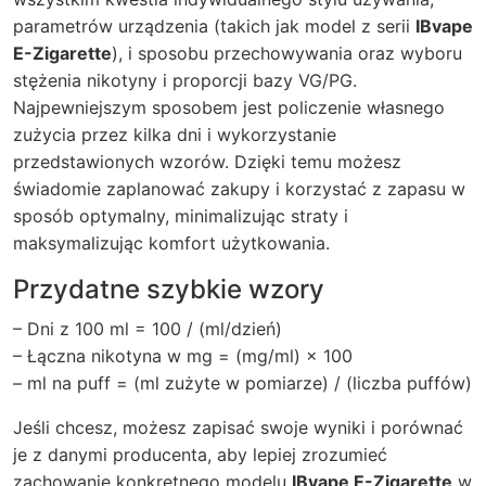
parametrów urządzenia (takich jak model z serii
IBvape
E-Zigarette
), i sposobu przechowywania oraz wyboru
stężenia nikotyny i proporcji bazy VG/PG.
Najpewniejszym sposobem jest policzenie własnego
zużycia przez kilka dni i wykorzystanie
przedstawionych wzorów. Dzięki temu możesz
świadomie zaplanować zakupy i korzystać z zapasu w
sposób optymalny, minimalizując straty i
maksymalizując komfort użytkowania.
Przydatne szybkie wzory
– Dni z 100 ml = 100 / (ml/dzień)
– Łączna nikotyna w mg = (mg/ml) × 100
– ml na puff = (ml zużyte w pomiarze) / (liczba puffów)
Jeśli chcesz, możesz zapisać swoje wyniki i porównać
je z danymi producenta, aby lepiej zrozumieć
zachowanie konkretnego modelu
IBvape E-Zigarette
w