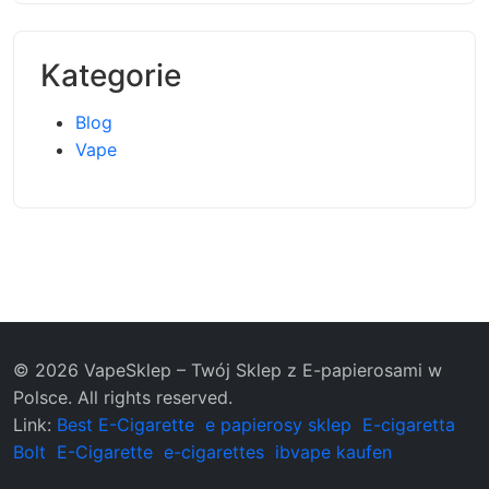
Kategorie
Blog
Vape
© 2026 VapeSklep – Twój Sklep z E-papierosami w
Polsce. All rights reserved.
Link:
Best E-Cigarette
e papierosy sklep
E-cigaretta
Bolt
E-Cigarette
e-cigarettes
ibvape kaufen