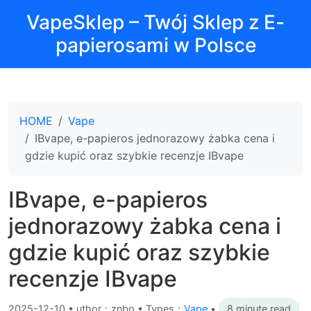
VapeSklep – Twój Sklep z E-
papierosami w Polsce
HOME
Vape
IBvape, e-papieros jednorazowy żabka cena i
gdzie kupić oraz szybkie recenzje IBvape
IBvape, e-papieros
jednorazowy żabka cena i
gdzie kupić oraz szybkie
recenzje IBvape
2025-12-10
•
uthor：znbo • Types：
Vape
•
8 minute read