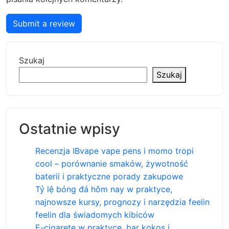
Submit a review
Szukaj
Szukaj
Ostatnie wpisy
Recenzja IBvape vape pens i momo tropi
cool – porównanie smaków, żywotność
baterii i praktyczne porady zakupowe
Tỷ lệ bóng đá hôm nay w praktyce,
najnowsze kursy, prognozy i narzędzia feelin
feelin dla świadomych kibiców
E-cigarete w praktyce, bar kokos i