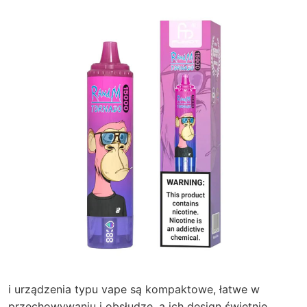
i urządzenia typu vape są kompaktowe, łatwe w
przechowywaniu i obsłudze, a ich design świetnie