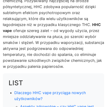
chemiczną. Pozyskiwany najczęściej na drodze
półsyntetycznej, HHC zdobywa popularność dzięki
subtelnym efektom psychotropowym oraz
relaksującym, które dla wielu użytkowników są
łagodniejsze niż w przypadku klasycznego THC.
HHC
vape
oferuje szereg zalet – od wygody użycia, przez
mniejsze oddziaływanie na płuca, po szeroki wybór
smaków i stężeń. W przypadku waporyzacji, substancja
aktywna jest podgrzewana do odpowiedniej
temperatury, nie dochodzi do spalania, co eliminuje
powstawanie szkodliwych związków chemicznych, jak
w przypadku palenia papierosów.
LIST
Dlaczego HHC vape przyciąga nowych
użytkowników?
Aspekty zdrowotne – czy HHC vape jest