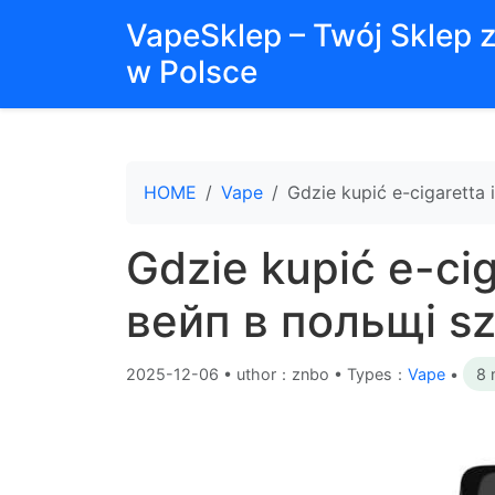
VapeSklep – Twój Sklep 
w Polsce
HOME
Vape
Gdzie kupić e-cigaretta 
Gdzie kupić e-cig
вейп в польщі sz
2025-12-06
•
uthor：znbo • Types：
Vape
•
8 