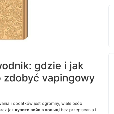
dnik: gdzie i jak
o zdobyć vapingowy
ania i dodatków jest ogromny, wiele osób
raz jak
купити вейп в польщі
bez przepłacania i