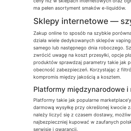
ceny niż w sklepach internetowych oraz og
ma pełen asortyment smaków e-liquidów.
Sklepy internetowe — sz
Zakup online to sposób na szybkie porównani
działa wiele dedykowanych sklepów vaping
samego lub następnego dnia roboczego. Sz
zwrócić uwagę na koszt przesyłki, opcje pła
produktów sprawdzaj parametry takie jak p
obecność zabezpieczeń. Korzystając z fil
kompromis między jakością a kosztem.
Platformy międzynarodowe i
Platformy takie jak popularne marketplace’
darmową wysyłkę przy określonej kwocie 
należy liczyć się z czasem dostawy, możliw
najbezpieczniej kupować w zaufanych polsk
serwisie i gwarancji.