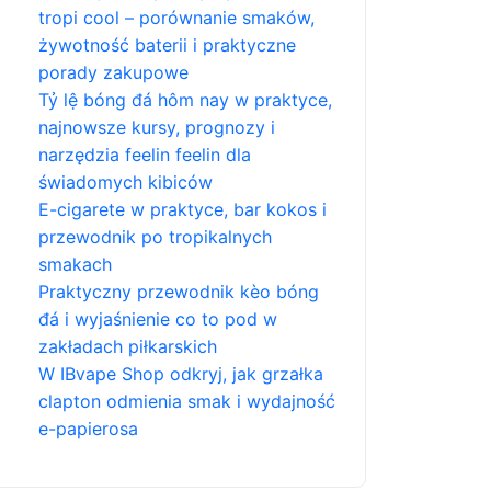
tropi cool – porównanie smaków,
żywotność baterii i praktyczne
porady zakupowe
Tỷ lệ bóng đá hôm nay w praktyce,
najnowsze kursy, prognozy i
narzędzia feelin feelin dla
świadomych kibiców
E-cigarete w praktyce, bar kokos i
przewodnik po tropikalnych
smakach
Praktyczny przewodnik kèo bóng
đá i wyjaśnienie co to pod w
zakładach piłkarskich
W IBvape Shop odkryj, jak grzałka
clapton odmienia smak i wydajność
e-papierosa