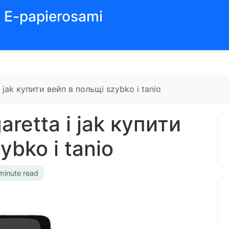
z E-papierosami
i jak купити вейп в польщі szybko i tanio
aretta i jak купити
ybko i tanio
minute read