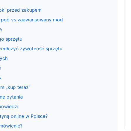
oki przed zakupem
ty pod vs zaawansowany mod
e
go sprzętu
rzedłużyć żywotność sprzętu
cych
e
w
em „kup teraz”
ne pytania
powiedzi
tyną online w Polsce?
mówienie?