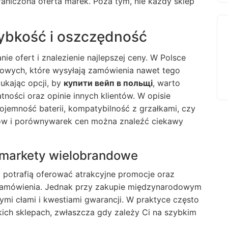
raniczona oferta marek. Poza tym, nie każdy sklep
ybkość i oszczędność
e ofert i znalezienie najlepszej ceny. W Polsce
owych, które wysyłają zamówienia nawet tego
ukając opcji, by
купити вейп в польщі
, warto
tności oraz opinie innych klientów. W opisie
ojemność baterii, kompatybilność z grzałkami, czy
trów i porównywarek cen można znaleźć ciekawy
 markety wielobrandowe
y potrafią oferować atrakcyjne promocje oraz
zamówienia. Jednak przy zakupie międzynarodowym
ymi cłami i kwestiami gwarancji. W praktyce często
ich sklepach, zwłaszcza gdy zależy Ci na szybkim