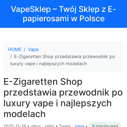
VapeSklep – Twój Sklep z E-
papierosami w Polsce
HOME
Vape
E-Zigaretten Shop przedstawia przewodnik po
luxury vape i najlepszych modelach
E-Zigaretten Shop
przedstawia przewodnik po
luxury vape i najlepszych
modelach
2025-11-16
•
uthor：znbo • Types：
Vape
•
8 minute read