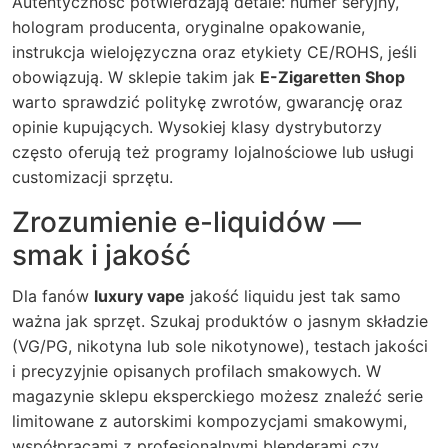
Autentyczność potwierdzają detale: numer seryjny,
hologram producenta, oryginalne opakowanie,
instrukcja wielojęzyczna oraz etykiety CE/ROHS, jeśli
obowiązują. W sklepie takim jak
E-Zigaretten Shop
warto sprawdzić politykę zwrotów, gwarancję oraz
opinie kupujących. Wysokiej klasy dystrybutorzy
często oferują też programy lojalnościowe lub usługi
customizacji sprzętu.
Zrozumienie e-liquidów —
smak i jakość
Dla fanów
luxury vape
jakość liquidu jest tak samo
ważna jak sprzęt. Szukaj produktów o jasnym składzie
(VG/PG, nikotyna lub sole nikotynowe), testach jakości
i precyzyjnie opisanych profilach smakowych. W
magazynie sklepu eksperckiego możesz znaleźć serie
limitowane z autorskimi kompozycjami smakowymi,
współpracami z profesjonalnymi blenderami czy