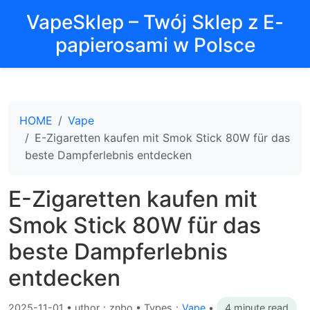
VapeSklep – Twój Sklep z E-
papierosami w Polsce
HOME
Vape
E-Zigaretten kaufen mit Smok Stick 80W für das
beste Dampferlebnis entdecken
E-Zigaretten kaufen mit
Smok Stick 80W für das
beste Dampferlebnis
entdecken
2025-11-01
•
uthor：znbo • Types：
Vape
•
4 minute read